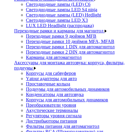
Светодиодные лампы (LED) C6
Светодиодные лампы LED S4 ninja
Светодиодные лампы (LED) Hedlight
Светодиодные лампы LED X3
LUX LED Headlight (распродажа)
Переходные рамки и карманы для магнитол
Переходные рамки 9 дюймов MFB
Переходные рамки 10 дюймов MFA, MFAB
Переходные рамки 1 DIN для автомагнитол
Переходные рамки 2 DIN для автомагнитол
Карманы для автомагнитол
Аксессуары для монтажа автозвука: корпуса, фильтры,
подиумы
Корпусы для сабвуферов
Yаtour адаптеры для авто
Проставочные кольца
Подиумы для автомобильных динамиков
Конденсаторы для автозвука
Корпусы для автомобильных динамиков
Преобразователи уровня
Акустические терминалы
Регуляторы уровня сигнала
Дистрибьюторы питания
Фильтры питания для автомагнитол
Фильтры RCA (Шумоподавители) для