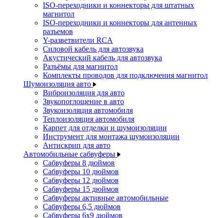
ISO-переходники и коннекторы для штатных
магнитол
ISO-переходники и коннекторы для антенных
разъемов
Y-разветвители RCA
Силовой кабель для автозвука
Акустический кабель для автозвука
Разъёмы для магнитол
Комплекты проводов для подключения магнитол
Шумоизоляция авто
Виброизоляция для авто
Звукопоглощение в авто
Звукоизоляция автомобиля
Теплоизоляция автомобиля
Карпет для отделки и шумоизоляции
Инструмент для монтажа шумоизоляции
Антискрип для авто
Автомобильные сабвуферы
Сабвуферы 8 дюймов
Сабвуферы 10 дюймов
Сабвуферы 12 дюймов
Сабвуферы 15 дюймов
Сабвуферы активные автомобильные
Сабвуферы 6,5 дюймов
Сабвуферы 6x9 дюймов