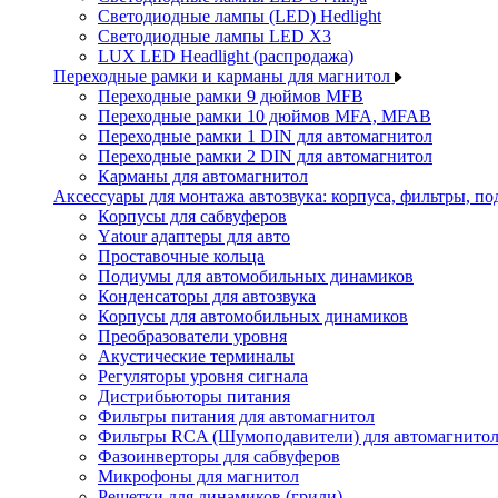
Светодиодные лампы (LED) Hedlight
Светодиодные лампы LED X3
LUX LED Headlight (распродажа)
Переходные рамки и карманы для магнитол
Переходные рамки 9 дюймов MFB
Переходные рамки 10 дюймов MFA, MFAB
Переходные рамки 1 DIN для автомагнитол
Переходные рамки 2 DIN для автомагнитол
Карманы для автомагнитол
Аксессуары для монтажа автозвука: корпуса, фильтры, 
Корпусы для сабвуферов
Yаtour адаптеры для авто
Проставочные кольца
Подиумы для автомобильных динамиков
Конденсаторы для автозвука
Корпусы для автомобильных динамиков
Преобразователи уровня
Акустические терминалы
Регуляторы уровня сигнала
Дистрибьюторы питания
Фильтры питания для автомагнитол
Фильтры RCA (Шумоподавители) для автомагнито
Фазоинверторы для сабвуферов
Микрофоны для магнитол
Решетки для динамиков (грили)