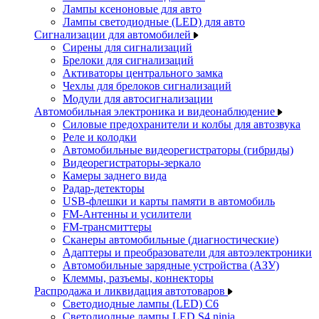
Лампы ксеноновые для авто
Лампы светодиодные (LED) для авто
Сигнализации для автомобилей
Сирены для сигнализаций
Брелоки для сигнализаций
Активаторы центрального замка
Чехлы для брелоков сигнализаций
Модули для автосигнализации
Автомобильная электроника и видеонаблюдение
Силовые предохранители и колбы для автозвука
Реле и колодки
Автомобильные видеорегистраторы (гибриды)
Видеорегистраторы-зеркало
Камеры заднего вида
Радар-детекторы
USB-флешки и карты памяти в автомобиль
FM-Антенны и усилители
FM-трансмиттеры
Сканеры автомобильные (диагностические)
Адаптеры и преобразователи для автоэлектроники
Автомобильные зарядные устройства (АЗУ)
Клеммы, разъемы, коннекторы
Распродажа и ликвидация автотоваров
Светодиодные лампы (LED) C6
Светодиодные лампы LED S4 ninja