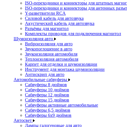
ISO-переходники и коннекторы для штатных магни
ISO-переходники и коннекторы для антенных разъ
Y-разветвители RCA
Силовой кабель для автозвука
Акустический кабель для автозвука
Разъёмы для магнитол
Комплекты проводов для подключения магнитол
Шумоизоляция авто
Виброизоляция для авто
Звукопоглощение в авто
Звукоизоляция автомобиля
Теплоизоляция автомобиля
Карпет для отделки и шумоизоляции
Инструмент для монтажа шумоизоляции
Антискрип для авто
Автомобильные сабвуферы
Сабвуферы 8 дюймов
Сабвуферы 10 дюймов
Сабвуферы 12 дюймов
Сабвуферы 15 дюймов
Сабвуферы активные автомобильные
Сабвуферы 6,5 дюймов
Сабвуферы 6x9 дюймов
Автосвет
Лампы галогеновые для авто