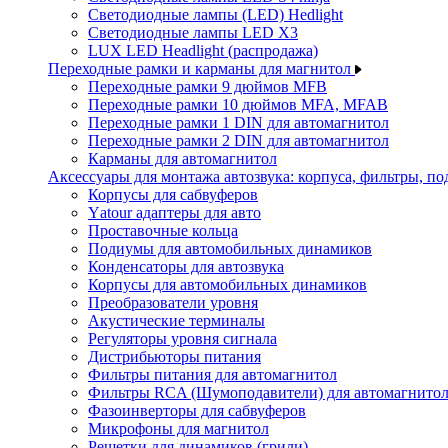
Светодиодные лампы (LED) Hedlight
Светодиодные лампы LED X3
LUX LED Headlight (распродажа)
Переходные рамки и карманы для магнитол
Переходные рамки 9 дюймов MFB
Переходные рамки 10 дюймов MFA, MFAB
Переходные рамки 1 DIN для автомагнитол
Переходные рамки 2 DIN для автомагнитол
Карманы для автомагнитол
Аксессуары для монтажа автозвука: корпуса, фильтры, 
Корпусы для сабвуферов
Yаtour адаптеры для авто
Проставочные кольца
Подиумы для автомобильных динамиков
Конденсаторы для автозвука
Корпусы для автомобильных динамиков
Преобразователи уровня
Акустические терминалы
Регуляторы уровня сигнала
Дистрибьюторы питания
Фильтры питания для автомагнитол
Фильтры RCA (Шумоподавители) для автомагнито
Фазоинверторы для сабвуферов
Микрофоны для магнитол
Решетки для динамиков (грили)