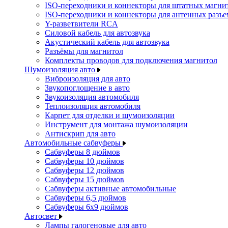
ISO-переходники и коннекторы для штатных магни
ISO-переходники и коннекторы для антенных разъ
Y-разветвители RCA
Силовой кабель для автозвука
Акустический кабель для автозвука
Разъёмы для магнитол
Комплекты проводов для подключения магнитол
Шумоизоляция авто
Виброизоляция для авто
Звукопоглощение в авто
Звукоизоляция автомобиля
Теплоизоляция автомобиля
Карпет для отделки и шумоизоляции
Инструмент для монтажа шумоизоляции
Антискрип для авто
Автомобильные сабвуферы
Сабвуферы 8 дюймов
Сабвуферы 10 дюймов
Сабвуферы 12 дюймов
Сабвуферы 15 дюймов
Сабвуферы активные автомобильные
Сабвуферы 6,5 дюймов
Сабвуферы 6x9 дюймов
Автосвет
Лампы галогеновые для авто