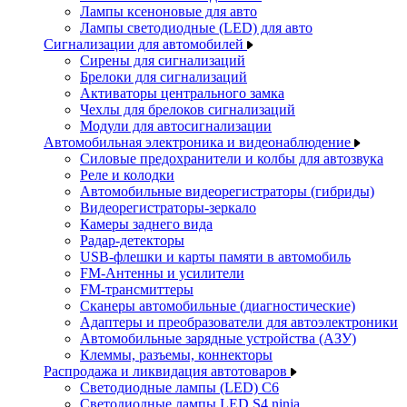
Лампы ксеноновые для авто
Лампы светодиодные (LED) для авто
Сигнализации для автомобилей
Сирены для сигнализаций
Брелоки для сигнализаций
Активаторы центрального замка
Чехлы для брелоков сигнализаций
Модули для автосигнализации
Автомобильная электроника и видеонаблюдение
Силовые предохранители и колбы для автозвука
Реле и колодки
Автомобильные видеорегистраторы (гибриды)
Видеорегистраторы-зеркало
Камеры заднего вида
Радар-детекторы
USB-флешки и карты памяти в автомобиль
FM-Антенны и усилители
FM-трансмиттеры
Сканеры автомобильные (диагностические)
Адаптеры и преобразователи для автоэлектроники
Автомобильные зарядные устройства (АЗУ)
Клеммы, разъемы, коннекторы
Распродажа и ликвидация автотоваров
Светодиодные лампы (LED) C6
Светодиодные лампы LED S4 ninja