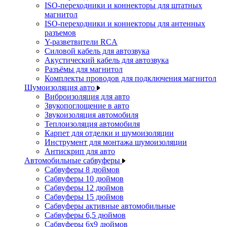
ISO-переходники и коннекторы для штатных
магнитол
ISO-переходники и коннекторы для антенных
разъемов
Y-разветвители RCA
Силовой кабель для автозвука
Акустический кабель для автозвука
Разъёмы для магнитол
Комплекты проводов для подключения магнитол
Шумоизоляция авто
Виброизоляция для авто
Звукопоглощение в авто
Звукоизоляция автомобиля
Теплоизоляция автомобиля
Карпет для отделки и шумоизоляции
Инструмент для монтажа шумоизоляции
Антискрип для авто
Автомобильные сабвуферы
Сабвуферы 8 дюймов
Сабвуферы 10 дюймов
Сабвуферы 12 дюймов
Сабвуферы 15 дюймов
Сабвуферы активные автомобильные
Сабвуферы 6,5 дюймов
Сабвуферы 6x9 дюймов