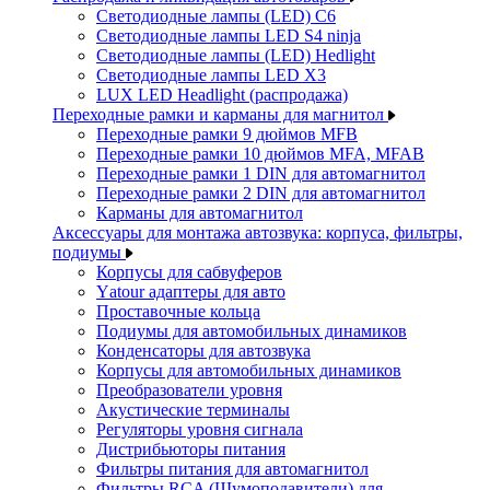
Светодиодные лампы (LED) C6
Светодиодные лампы LED S4 ninja
Светодиодные лампы (LED) Hedlight
Светодиодные лампы LED X3
LUX LED Headlight (распродажа)
Переходные рамки и карманы для магнитол
Переходные рамки 9 дюймов MFB
Переходные рамки 10 дюймов MFA, MFAB
Переходные рамки 1 DIN для автомагнитол
Переходные рамки 2 DIN для автомагнитол
Карманы для автомагнитол
Аксессуары для монтажа автозвука: корпуса, фильтры,
подиумы
Корпусы для сабвуферов
Yаtour адаптеры для авто
Проставочные кольца
Подиумы для автомобильных динамиков
Конденсаторы для автозвука
Корпусы для автомобильных динамиков
Преобразователи уровня
Акустические терминалы
Регуляторы уровня сигнала
Дистрибьюторы питания
Фильтры питания для автомагнитол
Фильтры RCA (Шумоподавители) для