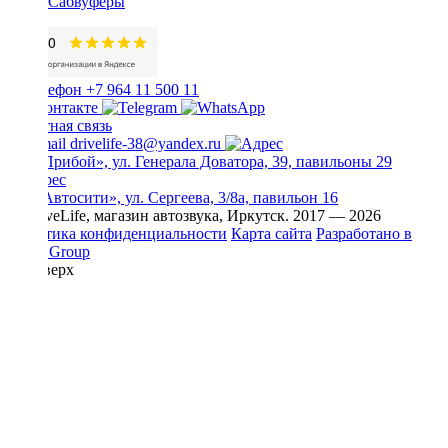
Сабвуферы
+7 964 11 500 11
Обратная связь
drivelife-38@yandex.ru
ТЦ «Прибой», ул. Генерала Доватора, 39, павильоны 29
ТЦ «Автосити», ул. Сергеева, 3/8а, павильон 16
© DriveLife, магазин автозвука, Иркутск. 2017 — 2026
Политика конфиденциальности
Карта сайта
Разработано в
Prime Group