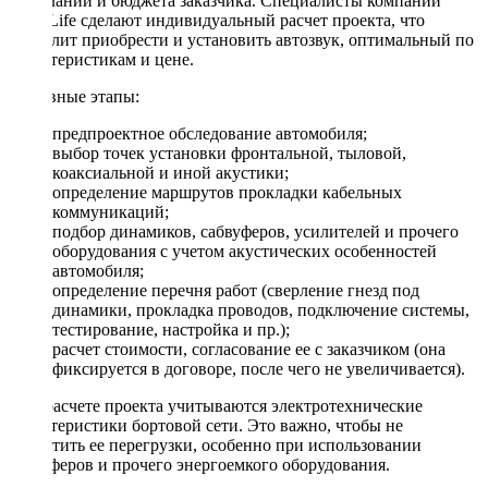
пожеланий и бюджета заказчика. Специалисты компании
DriveLife сделают индивидуальный расчет проекта, что
позволит приобрести и установить автозвук, оптимальный по
характеристикам и цене.
Основные этапы:
предпроектное обследование автомобиля;
выбор точек установки фронтальной, тыловой,
коаксиальной и иной акустики;
определение маршрутов прокладки кабельных
коммуникаций;
подбор динамиков, сабвуферов, усилителей и прочего
оборудования с учетом акустических особенностей
автомобиля;
определение перечня работ (сверление гнезд под
динамики, прокладка проводов, подключение системы,
тестирование, настройка и пр.);
расчет стоимости, согласование ее с заказчиком (она
фиксируется в договоре, после чего не увеличивается).
При расчете проекта учитываются электротехнические
характеристики бортовой сети. Это важно, чтобы не
допустить ее перегрузки, особенно при использовании
сабвуферов и прочего энергоемкого оборудования.