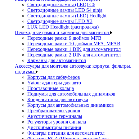
Светодиодные лампы (LED) C6
Светодиодные лампы LED S4 ninja
Светодиодные лампы (LED) Hedlight
Светодиодные лампы LED X3
LUX LED Headlight (распродажа)
Переходные рамки и карманы для магнитол
Переходные рамки 9 дюймов MFB
Переходные рамки 10 дюймов MFA, MFAB
Переходные рамки 1 DIN для автомагнитол
Переходные рамки 2 DIN для автомагнитол
Карманы для автомагнитол
Аксессуары для монтажа автозвука: корпуса, фильтры,
подиумы
Корпусы для сабвуферов
Yаtour адаптеры для авто
Проставочные кольца
Подиумы для автомобильных динамиков
Конденсаторы для автозвука
Корпусы для автомобильных динамиков
Преобразователи уровня
Акустические терминалы
Регуляторы уровня сигнала
Дистрибьюторы питания
Фильтры питания для автомагнитол
Фильтры RCA (Шумоподавители) для