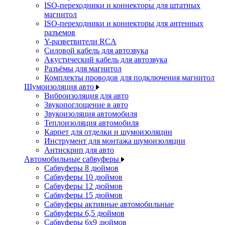
ISO-переходники и коннекторы для штатных
магнитол
ISO-переходники и коннекторы для антенных
разъемов
Y-разветвители RCA
Силовой кабель для автозвука
Акустический кабель для автозвука
Разъёмы для магнитол
Комплекты проводов для подключения магнитол
Шумоизоляция авто
Виброизоляция для авто
Звукопоглощение в авто
Звукоизоляция автомобиля
Теплоизоляция автомобиля
Карпет для отделки и шумоизоляции
Инструмент для монтажа шумоизоляции
Антискрип для авто
Автомобильные сабвуферы
Сабвуферы 8 дюймов
Сабвуферы 10 дюймов
Сабвуферы 12 дюймов
Сабвуферы 15 дюймов
Сабвуферы активные автомобильные
Сабвуферы 6,5 дюймов
Сабвуферы 6x9 дюймов