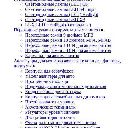
Светодиодные лампы (LED) C6
Светодиодные лампы LED S4 ninja
Светодиодные лампы (LED) Hedlight
Светодиодные лампы LED X3
LUX LED Headlight (распродажа)
Переходные рамки и карманы для магнитол
Переходные рамки 9 дюймов MFB
Переходные рамки 10 дюймов MFA, MFAB
Переходные рамки 1 DIN для автомагнитол
Переходные рамки 2 DIN для автомагнитол
Карманы для автомагнитол
Аксессуары для монтажа автозвука: корпуса, фильтры,
подиумы
Корпусы для сабвуферов
Yаtour адаптеры для авто
Проставочные кольца
Подиумы для автомобильных динамиков
Конденсаторы для автозвука
Корпусы для автомобильных динамиков
Преобразователи уровня
Акустические терминалы
Регуляторы уровня сигнала
Дистрибьюторы питания
Фильтры питания для автомагнитол
Фильтры RCA (Шумоподавители) для