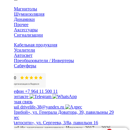
Магнитолы
Шумоизоляция
Динамики
Прочее
Аксессуары
Сигнализации
Кабельная продукция
Усилители
Автосвет
Преобразователи / Инвертеры
Сабвуферы
+7 964 11 500 11
Обратная связь
drivelife-38@yandex.ru
ТЦ «Прибой», ул. Генерала Доватора, 39, павильоны 29
ТЦ «Автосити», ул. Сергеева, 3/8а, павильон 16
© DriveLife, магазин автозвука, Иркутск. 2017 — 2026