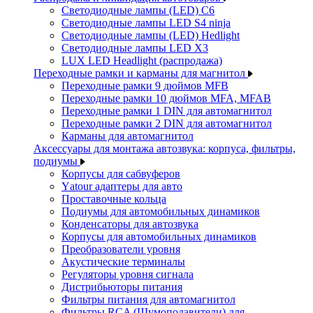
Светодиодные лампы (LED) C6
Светодиодные лампы LED S4 ninja
Светодиодные лампы (LED) Hedlight
Светодиодные лампы LED X3
LUX LED Headlight (распродажа)
Переходные рамки и карманы для магнитол
Переходные рамки 9 дюймов MFB
Переходные рамки 10 дюймов MFA, MFAB
Переходные рамки 1 DIN для автомагнитол
Переходные рамки 2 DIN для автомагнитол
Карманы для автомагнитол
Аксессуары для монтажа автозвука: корпуса, фильтры,
подиумы
Корпусы для сабвуферов
Yаtour адаптеры для авто
Проставочные кольца
Подиумы для автомобильных динамиков
Конденсаторы для автозвука
Корпусы для автомобильных динамиков
Преобразователи уровня
Акустические терминалы
Регуляторы уровня сигнала
Дистрибьюторы питания
Фильтры питания для автомагнитол
Фильтры RCA (Шумоподавители) для