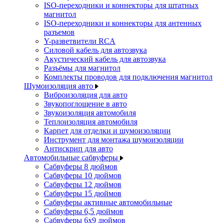
ISO-переходники и коннекторы для штатных
магнитол
ISO-переходники и коннекторы для антенных
разъемов
Y-разветвители RCA
Силовой кабель для автозвука
Акустический кабель для автозвука
Разъёмы для магнитол
Комплекты проводов для подключения магнитол
Шумоизоляция авто
Виброизоляция для авто
Звукопоглощение в авто
Звукоизоляция автомобиля
Теплоизоляция автомобиля
Карпет для отделки и шумоизоляции
Инструмент для монтажа шумоизоляции
Антискрип для авто
Автомобильные сабвуферы
Сабвуферы 8 дюймов
Сабвуферы 10 дюймов
Сабвуферы 12 дюймов
Сабвуферы 15 дюймов
Сабвуферы активные автомобильные
Сабвуферы 6,5 дюймов
Сабвуферы 6x9 дюймов