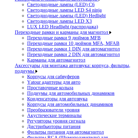
Светодиодные лампы (LED) C6
Светодиодные лампы LED S4 ninja
Светодиодные лампы (LED) Hedlight
Светодиодные лампы LED X3
LUX LED Headlight (распродажа)
Переходные рамки и карманы для магнитол
Переходные рамки 9 дюймов MFB
Переходные рамки 10 дюймов MFA, MFAB
Переходные рамки 1 DIN для автомагнитол
Переходные рамки 2 DIN для автомагнитол
Карманы для автомагнитол
Аксессуары для монтажа автозвука: корпуса, фильтры,
подиумы
Корпусы для сабвуферов
Yаtour адаптеры для авто
Проставочные кольца
Подиумы для автомобильных динамиков
Конденсаторы для автозвука
Корпусы для автомобильных динамиков
Преобразователи уровня
Акустические терминалы
Регуляторы уровня сигнала
Дистрибьюторы питания
Фильтры питания для автомагнитол
Фильтры RCA (Шумоподавители) для