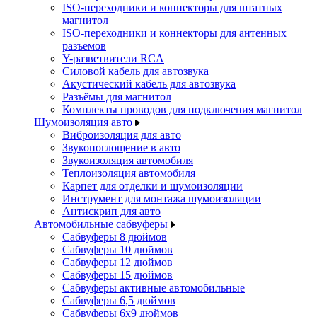
ISO-переходники и коннекторы для штатных
магнитол
ISO-переходники и коннекторы для антенных
разъемов
Y-разветвители RCA
Силовой кабель для автозвука
Акустический кабель для автозвука
Разъёмы для магнитол
Комплекты проводов для подключения магнитол
Шумоизоляция авто
Виброизоляция для авто
Звукопоглощение в авто
Звукоизоляция автомобиля
Теплоизоляция автомобиля
Карпет для отделки и шумоизоляции
Инструмент для монтажа шумоизоляции
Антискрип для авто
Автомобильные сабвуферы
Сабвуферы 8 дюймов
Сабвуферы 10 дюймов
Сабвуферы 12 дюймов
Сабвуферы 15 дюймов
Сабвуферы активные автомобильные
Сабвуферы 6,5 дюймов
Сабвуферы 6x9 дюймов