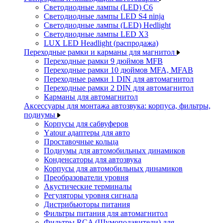
Светодиодные лампы (LED) C6
Светодиодные лампы LED S4 ninja
Светодиодные лампы (LED) Hedlight
Светодиодные лампы LED X3
LUX LED Headlight (распродажа)
Переходные рамки и карманы для магнитол
Переходные рамки 9 дюймов MFB
Переходные рамки 10 дюймов MFA, MFAB
Переходные рамки 1 DIN для автомагнитол
Переходные рамки 2 DIN для автомагнитол
Карманы для автомагнитол
Аксессуары для монтажа автозвука: корпуса, фильтры,
подиумы
Корпусы для сабвуферов
Yаtour адаптеры для авто
Проставочные кольца
Подиумы для автомобильных динамиков
Конденсаторы для автозвука
Корпусы для автомобильных динамиков
Преобразователи уровня
Акустические терминалы
Регуляторы уровня сигнала
Дистрибьюторы питания
Фильтры питания для автомагнитол
Фильтры RCA (Шумоподавители) для