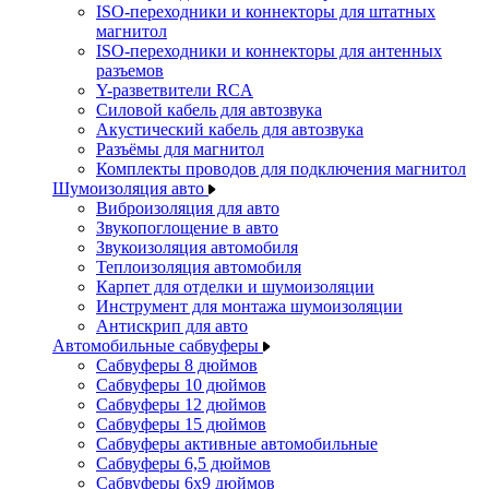
ISO-переходники и коннекторы для штатных
магнитол
ISO-переходники и коннекторы для антенных
разъемов
Y-разветвители RCA
Силовой кабель для автозвука
Акустический кабель для автозвука
Разъёмы для магнитол
Комплекты проводов для подключения магнитол
Шумоизоляция авто
Виброизоляция для авто
Звукопоглощение в авто
Звукоизоляция автомобиля
Теплоизоляция автомобиля
Карпет для отделки и шумоизоляции
Инструмент для монтажа шумоизоляции
Антискрип для авто
Автомобильные сабвуферы
Сабвуферы 8 дюймов
Сабвуферы 10 дюймов
Сабвуферы 12 дюймов
Сабвуферы 15 дюймов
Сабвуферы активные автомобильные
Сабвуферы 6,5 дюймов
Сабвуферы 6x9 дюймов