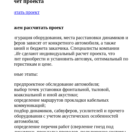
Рассчет проекта
Рассчитать проект
Поможем рассчитать проект
Конфигурация оборудования, места расстановки динамиков и
сабвуферов зависят от конкретного автомобиля, а также
пожеланий и бюджета заказчика. Специалисты компании
DriveLife сделают индивидуальный расчет проекта, что
позволит приобрести и установить автозвук, оптимальный по
характеристикам и цене.
Основные этапы:
предпроектное обследование автомобиля;
выбор точек установки фронтальной, тыловой,
коаксиальной и иной акустики;
определение маршрутов прокладки кабельных
коммуникаций;
подбор динамиков, сабвуферов, усилителей и прочего
оборудования с учетом акустических особенностей
автомобиля;
определение перечня работ (сверление гнезд под
динамики, прокладка проводов, подключение системы,