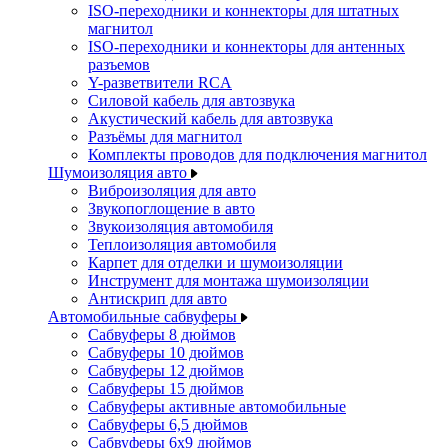
ISO-переходники и коннекторы для штатных
магнитол
ISO-переходники и коннекторы для антенных
разъемов
Y-разветвители RCA
Силовой кабель для автозвука
Акустический кабель для автозвука
Разъёмы для магнитол
Комплекты проводов для подключения магнитол
Шумоизоляция авто
Виброизоляция для авто
Звукопоглощение в авто
Звукоизоляция автомобиля
Теплоизоляция автомобиля
Карпет для отделки и шумоизоляции
Инструмент для монтажа шумоизоляции
Антискрип для авто
Автомобильные сабвуферы
Сабвуферы 8 дюймов
Сабвуферы 10 дюймов
Сабвуферы 12 дюймов
Сабвуферы 15 дюймов
Сабвуферы активные автомобильные
Сабвуферы 6,5 дюймов
Сабвуферы 6x9 дюймов