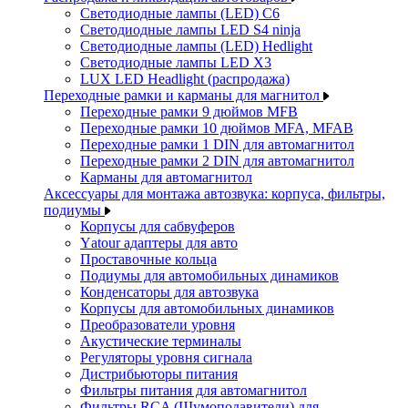
Светодиодные лампы (LED) C6
Светодиодные лампы LED S4 ninja
Светодиодные лампы (LED) Hedlight
Светодиодные лампы LED X3
LUX LED Headlight (распродажа)
Переходные рамки и карманы для магнитол
Переходные рамки 9 дюймов MFB
Переходные рамки 10 дюймов MFA, MFAB
Переходные рамки 1 DIN для автомагнитол
Переходные рамки 2 DIN для автомагнитол
Карманы для автомагнитол
Аксессуары для монтажа автозвука: корпуса, фильтры,
подиумы
Корпусы для сабвуферов
Yаtour адаптеры для авто
Проставочные кольца
Подиумы для автомобильных динамиков
Конденсаторы для автозвука
Корпусы для автомобильных динамиков
Преобразователи уровня
Акустические терминалы
Регуляторы уровня сигнала
Дистрибьюторы питания
Фильтры питания для автомагнитол
Фильтры RCA (Шумоподавители) для