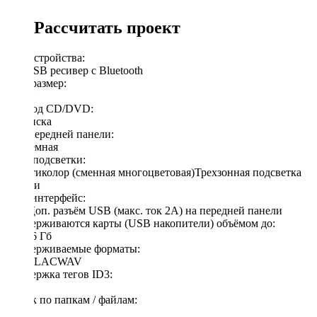
Рассчитать проект
Тип устройства:
FM/USB ресивер с Bluetooth
Типоразмер:
1 DIN
Привод CD/DVD:
Без диска
Тип передней панели:
Несъемная
Цвет подсветки:
Мультиколор (сменная многоцветовая)Трехзонная подсветка
панели
USB интерфейс:
ЕстьДоп. разъём USB (макс. ток 2А) на передней панели
Поддерживаются карты (USB накопители) объёмом до:
до 256 Гб
Поддерживаемые форматы:
MP3FLACWAV
Поддержка тегов ID3:
Есть
Поиск по папкам / файлам:
Есть