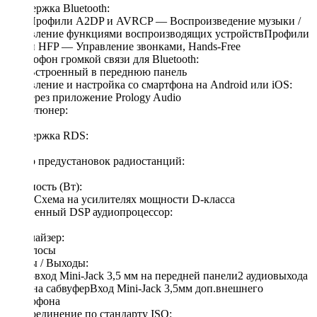
Поддержка Bluetooth:
ЕстьПрофили A2DP и AVRCP — Воспроизведение музыки /
Управление функциями воспроизводящих устройствПрофили
HSP и HFP — Управление звонками, Hands-Free
Микрофон громкой связи для Bluetooth:
ЕстьВстроенный в переднюю панель
Управление и настройка со смартфона на Android или iOS:
Да, через приложение Prology Audio
Радиотюнер:
Есть
Поддержка RDS:
Есть
Число предустановок радиостанций:
30
Мощность (Вт):
8 х 65Схема на усилителях мощности D-класса
Встроенный DSP аудиопроцессор:
Есть
Эквалайзер:
24 полосы
Входы / Выходы:
AUX-вход Mini-Jack 3,5 мм на передней панели2 аудиовыхода
RCA на сабвуферВход Mini-Jack 3,5мм доп.внешнего
микрофона
Подсоединение по стандарту ISO: