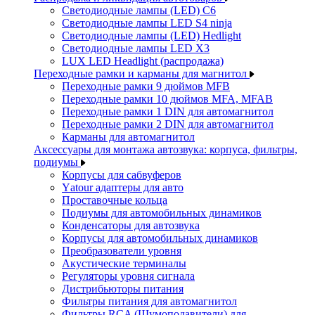
Светодиодные лампы (LED) C6
Светодиодные лампы LED S4 ninja
Светодиодные лампы (LED) Hedlight
Светодиодные лампы LED X3
LUX LED Headlight (распродажа)
Переходные рамки и карманы для магнитол
Переходные рамки 9 дюймов MFB
Переходные рамки 10 дюймов MFA, MFAB
Переходные рамки 1 DIN для автомагнитол
Переходные рамки 2 DIN для автомагнитол
Карманы для автомагнитол
Аксессуары для монтажа автозвука: корпуса, фильтры,
подиумы
Корпусы для сабвуферов
Yаtour адаптеры для авто
Проставочные кольца
Подиумы для автомобильных динамиков
Конденсаторы для автозвука
Корпусы для автомобильных динамиков
Преобразователи уровня
Акустические терминалы
Регуляторы уровня сигнала
Дистрибьюторы питания
Фильтры питания для автомагнитол
Фильтры RCA (Шумоподавители) для