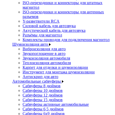
ISO-переходники и коннекторы для штатных
магнитол
ISO-переходники и коннекторы для антенных
разъемов
Y-разветвители RCA
Силовой кабель для автозвука
Акустический кабель для автозвука
Разъёмы для магнитол
Комплекты проводов для подключения магнитол
Шумоизоляция авто
Виброизоляция для авто
Звукопоглощение в авто
Звукоизоляция автомобиля
Теплоизоляция автомобиля
Карпет для отделки и шумоизоляции
Инструмент для монтажа шумоизоляции
Антискрип для авто
Автомобильные сабвуферы
Сабвуферы 8 дюймов
Сабвуферы 10 дюймов
Сабвуферы 12 дюймов
Сабвуферы 15 дюймов
Сабвуферы активные автомобильные
Сабвуферы 6,5 дюймов
Сабвуферы 6x9 дюймов