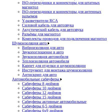
ISO-переходники и коннекторы для штатных
магнитол
ISO-переходники и коннекторы для антенных
разъемов
Y-разветвители RCA
Силовой кабель для автозвука
Акустический кабель для автозвука
Разъёмы для магнитол
Комплекты проводов для подключения магнитол
Шумоизоляция авто
Виброизоляция для авто
Звукопоглощение в авто
Звукоизоляция автомобиля
Теплоизоляция автомобиля
Карпет для отделки и шумоизоляции
Инструмент для монтажа шумоизоляции
Антискрип для авто
Автомобильные сабвуферы
Сабвуферы 8 дюймов
Сабвуферы 10 дюймов
Сабвуферы 12 дюймов
Сабвуферы 15 дюймов
Сабвуферы активные автомобильные
Сабвуферы 6,5 дюймов
Сабвуферы 6x9 дюймов