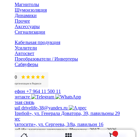
Магнитолы
Шумоизоляция
Динамики
Прочее
Аксессуары
Сигнализации
Кабельная продукция
Усилители
Автосвет
Преобразователи / Инвертеры
Сабвуферы
+7 964 11 500 11
Обратная связь
drivelife-38@yandex.ru
ТЦ «Прибой», ул. Генерала Доватора, 39, павильоны 29
ТЦ «Автосити», ул. Сергеева, 3/8а, павильон 16
© DriveLife, магазин автозвука, Иркутск. 2017 — 2026
Политика конфиденциальности
Карта сайта
Разработано в