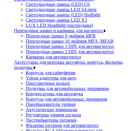
Светодиодные лампы (LED) C6
Светодиодные лампы LED S4 ninja
Светодиодные лампы (LED) Hedlight
Светодиодные лампы LED X3
LUX LED Headlight (распродажа)
Переходные рамки и карманы для магнитол
Переходные рамки 9 дюймов MFB
Переходные рамки 10 дюймов MFA, MFAB
Переходные рамки 1 DIN для автомагнитол
Переходные рамки 2 DIN для автомагнитол
Карманы для автомагнитол
Аксессуары для монтажа автозвука: корпуса, фильтры,
подиумы
Корпусы для сабвуферов
Yаtour адаптеры для авто
Проставочные кольца
Подиумы для автомобильных динамиков
Конденсаторы для автозвука
Корпусы для автомобильных динамиков
Преобразователи уровня
Акустические терминалы
Регуляторы уровня сигнала
Дистрибьюторы питания
Фильтры питания для автомагнитол
Фильтры RCA (Шумоподавители) для