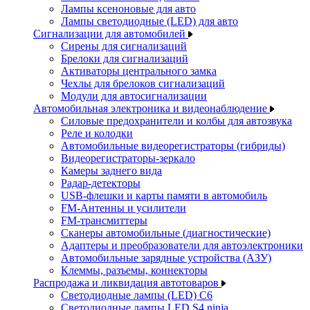
Лампы ксеноновые для авто
Лампы светодиодные (LED) для авто
Сигнализации для автомобилей
Сирены для сигнализаций
Брелоки для сигнализаций
Активаторы центрального замка
Чехлы для брелоков сигнализаций
Модули для автосигнализации
Автомобильная электроника и видеонаблюдение
Силовые предохранители и колбы для автозвука
Реле и колодки
Автомобильные видеорегистраторы (гибриды)
Видеорегистраторы-зеркало
Камеры заднего вида
Радар-детекторы
USB-флешки и карты памяти в автомобиль
FM-Антенны и усилители
FM-трансмиттеры
Сканеры автомобильные (диагностические)
Адаптеры и преобразователи для автоэлектроники
Автомобильные зарядные устройства (АЗУ)
Клеммы, разъемы, коннекторы
Распродажа и ликвидация автотоваров
Светодиодные лампы (LED) C6
Светодиодные лампы LED S4 ninja