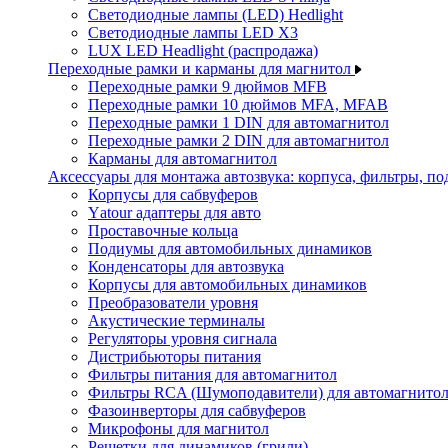
Светодиодные лампы (LED) Hedlight
Светодиодные лампы LED X3
LUX LED Headlight (распродажа)
Переходные рамки и карманы для магнитол
Переходные рамки 9 дюймов MFB
Переходные рамки 10 дюймов MFA, MFAB
Переходные рамки 1 DIN для автомагнитол
Переходные рамки 2 DIN для автомагнитол
Карманы для автомагнитол
Аксессуары для монтажа автозвука: корпуса, фильтры, 
Корпусы для сабвуферов
Yаtour адаптеры для авто
Проставочные кольца
Подиумы для автомобильных динамиков
Конденсаторы для автозвука
Корпусы для автомобильных динамиков
Преобразователи уровня
Акустические терминалы
Регуляторы уровня сигнала
Дистрибьюторы питания
Фильтры питания для автомагнитол
Фильтры RCA (Шумоподавители) для автомагнито
Фазоинверторы для сабвуферов
Микрофоны для магнитол
Решетки для динамиков (грили)