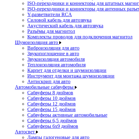
ISO-переходники и коннекторы для штатных магни
ISO-переходники и коннекторы для антенных разъ
Y-разветвители RCA
Силовой кабель для автозвука
Акустический кабель для автозвука
Разъёмы для магнитол
Комплекты проводов для подключения магнитол
Шумоизоляция авто
Виброизоляция для авто
Звукопоглощение в авто
Звукоизоляция автомобиля
Теплоизоляция автомобиля
Карпет для отделки и шумоизоляции
Инструмент для монтажа шумоизоляции
Антискрип для авто
Автомобильные сабвуферы
Сабвуферы 8 дюймов
Сабвуферы 10 дюймов
Сабвуферы 12 дюймов
Сабвуферы 15 дюймов
Сабвуферы активные автомобильные
Сабвуферы 6,5 дюймов
Сабвуферы 6x9 дюймов
Автосвет
Лампы галогеновые для авто