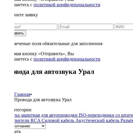
соглашаетесь с
политикой конфиденциальности
Заполните заявку
Отправить
* - отмеченые поля обязательные для заполнения
Нажимая кнопку «Отправить», Вы
соглашаетесь с
политикой конфиденциальности
Провода для автозвука Урал
15
Главная
•
Провода для автозвука Урал
Подкатегории
Оплетка защитная для автопроводки
ISO-переходники со штат
разветвители RCA
Силовой кабель
Акустический кабель
Разъё
Показать