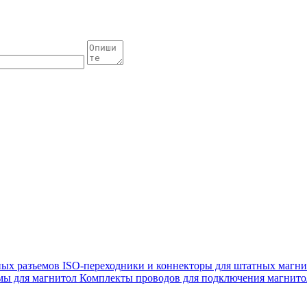
ных разъемов
ISO-переходники и коннекторы для штатных магн
мы для магнитол
Комплекты проводов для подключения магнито