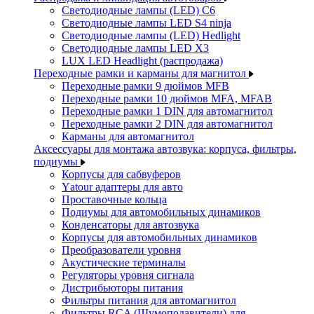
Светодиодные лампы (LED) C6
Светодиодные лампы LED S4 ninja
Светодиодные лампы (LED) Hedlight
Светодиодные лампы LED X3
LUX LED Headlight (распродажа)
Переходные рамки и карманы для магнитол
Переходные рамки 9 дюймов MFB
Переходные рамки 10 дюймов MFA, MFAB
Переходные рамки 1 DIN для автомагнитол
Переходные рамки 2 DIN для автомагнитол
Карманы для автомагнитол
Аксессуары для монтажа автозвука: корпуса, фильтры,
подиумы
Корпусы для сабвуферов
Yаtour адаптеры для авто
Проставочные кольца
Подиумы для автомобильных динамиков
Конденсаторы для автозвука
Корпусы для автомобильных динамиков
Преобразователи уровня
Акустические терминалы
Регуляторы уровня сигнала
Дистрибьюторы питания
Фильтры питания для автомагнитол
Фильтры RCA (Шумоподавители) для