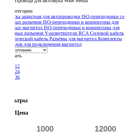
Провода для автозвука Wide Media
Подкатегории
Оплетка защитная для автопроводки
ISO-переходники со
штатных разъемов
ISO-переходники и коннекторы для
штатных магнитол
ISO-переходники и коннекторы для
антенных разъемов
Y-разветвители RCA
Силовой кабель
Акустический кабель
Разъёмы для магнитол
Комплекты
проводов для подключения магнитол
Показать
12
24
36
Фильтры
Цена