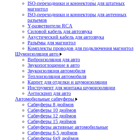
ISO-переходники и коннекторы для штатных
магнитол
ISO-переходники и коннекторы для антенных
разъемов
Y-разветвители RCA
Силовой кабель для автозвука
Акустический кабель для автозвука
Разъёмы для магнитол
Комплекты проводов для подключения магнитол
Шумоизоляция авто
Виброизоляция для авто
Звукопоглощение в авто
Звукоизоляция автомобиля
Теплоизоляция автомобиля
Карпет для отделки и шумоизоляции
Инструмент для монтажа шумоизоляции
Антискрип для авто
Автомобильные сабвуферы
Сабвуферы 8 дюймов
Сабвуферы 10 дюймов
Сабвуферы 12 дюймов
Сабвуферы 15 дюймов
Сабвуферы активные автомобильные
Сабвуферы 6,5 дюймов
Сабвуферы 6x9 дюймов