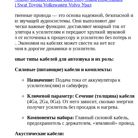
Suzuki
Swat
Toyota
Volkswagen
Volvo
Урал
Качественные провода — это основа надежной, безопасной и
хорошо звучащей аудиосистемы. Они выполняют две
критически важные функции: доставляют мощный ток от
аккумулятора к усилителям и передают хрупкий звуковой
сигнал от источника к процессору и усилителю без потерь и
помех. Экономия на кабелях может свести на нет все
вложения в дорогие динамики и усилители.
Основные типы кабелей для автозвука и их роль:
Силовые (питающие) кабели и комплекты:
Назначение:
Подача тока от аккумулятора к
усилителю(лям) и сабвуферу.
Ключевой параметр:
Сечение (толщина) кабеля
(4Ga, 2Ga, 0Ga). От него зависит, сколько энергии
получит усилитель без просадок и нагрева.
Компоненты набора:
Главный силовой кабель,
предохранитель с держателем, «земляной» провод.
Акустические кабели: