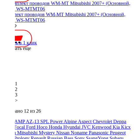
Комплект проводов WM-MT Mitsubishi 2007+ (Основной,
CAN) WS-MTMT06
4000 ₽
Купить в 1 клик
Показать еще
1
2
3
>
Показано
12
из 26
ACV
AMP
AZ-13 SPL Power
Alpine
Aspect
Chevrolet
Deppa
Edge
Focal
Ford
Hoco
Honda
Hyundai
JVC
Kenwood
Kia
Kicx
Mazda
Mitsubishi
Mystery
Nissan
Noname
Panasonic
Peugeot
Pride
Prology
Renault
Russian Bass
Sony
SsangYong
Subaru