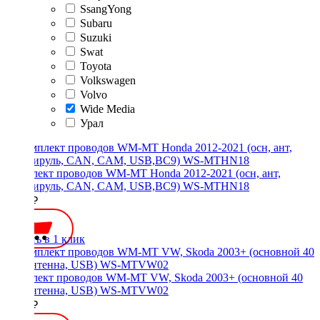
SsangYong
Subaru
Suzuki
Swat
Toyota
Volkswagen
Volvo
Wide Media
Урал
Комплект проводов WM-MT Honda 2012-2021 (осн, ант,
мультируль, CAN, CAM, USB,BC9) WS-MTHN18
3500 ₽
Купить в 1 клик
Комплект проводов WM-MT VW, Skoda 2003+ (основной 40
pin, антенна, USB) WS-MTVW02
1800 ₽