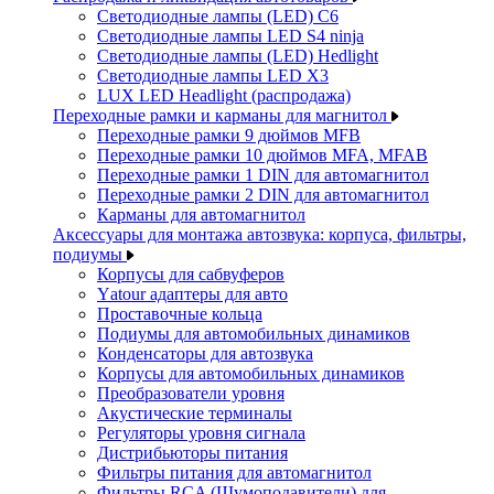
Светодиодные лампы (LED) C6
Светодиодные лампы LED S4 ninja
Светодиодные лампы (LED) Hedlight
Светодиодные лампы LED X3
LUX LED Headlight (распродажа)
Переходные рамки и карманы для магнитол
Переходные рамки 9 дюймов MFB
Переходные рамки 10 дюймов MFA, MFAB
Переходные рамки 1 DIN для автомагнитол
Переходные рамки 2 DIN для автомагнитол
Карманы для автомагнитол
Аксессуары для монтажа автозвука: корпуса, фильтры,
подиумы
Корпусы для сабвуферов
Yаtour адаптеры для авто
Проставочные кольца
Подиумы для автомобильных динамиков
Конденсаторы для автозвука
Корпусы для автомобильных динамиков
Преобразователи уровня
Акустические терминалы
Регуляторы уровня сигнала
Дистрибьюторы питания
Фильтры питания для автомагнитол
Фильтры RCA (Шумоподавители) для