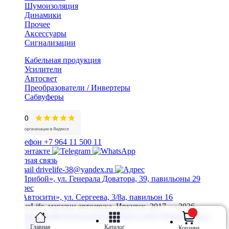
Шумоизоляция
Динамики
Прочее
Аксессуары
Сигнализации
Кабельная продукция
Усилители
Автосвет
Преобразователи / Инвертеры
Сабвуферы
+7 964 11 500 11
Обратная связь
drivelife-38@yandex.ru
ТЦ «Прибой», ул. Генерала Доватора, 39, павильоны 29
ТЦ «Автосити», ул. Сергеева, 3/8а, павильон 16
© DriveLife, магазин автозвука, Иркутск. 2017 — 2026
Политика конфиденциальности
Карта сайта
Разработано в
Prime Group
Главная
Каталог
Корзина