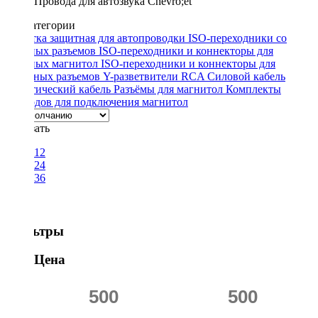
Провода для автозвука Chevro;et
Подкатегории
Оплетка защитная для автопроводки
ISO-переходники со
штатных разъемов
ISO-переходники и коннекторы для
штатных магнитол
ISO-переходники и коннекторы для
антенных разъемов
Y-разветвители RCA
Силовой кабель
Акустический кабель
Разъёмы для магнитол
Комплекты
проводов для подключения магнитол
Показать
12
24
36
Фильтры
Цена