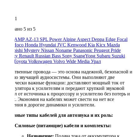
1
Показано
5
из 5
ACV
AMP
AZ-13 SPL Power
Alpine
Aspect
Deppa
Edge
Focal
Ford
Hoco
Honda
Hyundai
JVC
Kenwood
Kia
Kicx
Mazda
Mitsubishi
Mystery
Nissan
Noname
Panasonic
Peugeot
Pride
Prology
Renault
Russian Bass
Sony
SsangYong
Subaru
Suzuki
Swat
Toyota
Volkswagen
Volvo
Wide Media
Урал
Качественные провода — это основа надежной, безопасной и
хорошо звучащей аудиосистемы. Они выполняют две
критически важные функции: доставляют мощный ток от
аккумулятора к усилителям и передают хрупкий звуковой
сигнал от источника к процессору и усилителю без потерь и
помех. Экономия на кабелях может свести на нет все
вложения в дорогие динамики и усилители.
Основные типы кабелей для автозвука и их роль:
Силовые (питающие) кабели и комплекты:
Назначение:
Подача тока от аккумулятора к