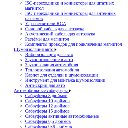
ISO-переходники и коннекторы для штатных
магнитол
ISO-переходники и коннекторы для антенных
разъемов
Y-разветвители RCA
Силовой кабель для автозвука
Акустический кабель для автозвука
Разъёмы для магнитол
Комплекты проводов для подключения магнитол
Шумоизоляция авто
Виброизоляция для авто
Звукопоглощение в авто
Звукоизоляция автомобиля
Теплоизоляция автомобиля
Карпет для отделки и шумоизоляции
Инструмент для монтажа шумоизоляции
Антискрип для авто
Автомобильные сабвуферы
Сабвуферы 8 дюймов
Сабвуферы 10 дюймов
Сабвуферы 12 дюймов
Сабвуферы 15 дюймов
Сабвуферы активные автомобильные
Сабвуферы 6,5 дюймов
Сабвуферы 6x9 дюймов