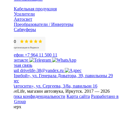
Кабельная продукция
Усилители
Автосвет
Преобразователи / Инвертеры
Сабвуферы
+7 964 11 500 11
Обратная связь
drivelife-38@yandex.ru
ТЦ «Прибой», ул. Генерала Доватора, 39, павильоны 29
ТЦ «Автосити», ул. Сергеева, 3/8а, павильон 16
© DriveLife, магазин автозвука, Иркутск. 2017 — 2026
Политика конфиденциальности
Карта сайта
Разработано в
Prime Group