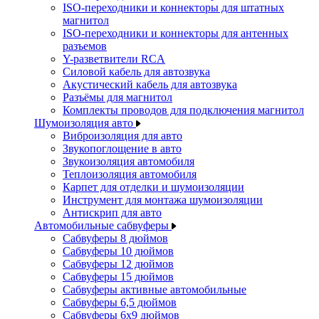
ISO-переходники и коннекторы для штатных
магнитол
ISO-переходники и коннекторы для антенных
разъемов
Y-разветвители RCA
Силовой кабель для автозвука
Акустический кабель для автозвука
Разъёмы для магнитол
Комплекты проводов для подключения магнитол
Шумоизоляция авто
Виброизоляция для авто
Звукопоглощение в авто
Звукоизоляция автомобиля
Теплоизоляция автомобиля
Карпет для отделки и шумоизоляции
Инструмент для монтажа шумоизоляции
Антискрип для авто
Автомобильные сабвуферы
Сабвуферы 8 дюймов
Сабвуферы 10 дюймов
Сабвуферы 12 дюймов
Сабвуферы 15 дюймов
Сабвуферы активные автомобильные
Сабвуферы 6,5 дюймов
Сабвуферы 6x9 дюймов