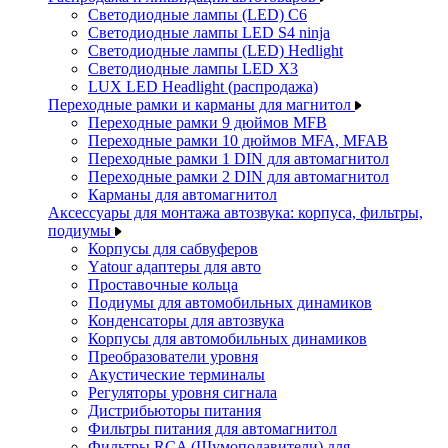
Светодиодные лампы (LED) C6
Светодиодные лампы LED S4 ninja
Светодиодные лампы (LED) Hedlight
Светодиодные лампы LED X3
LUX LED Headlight (распродажа)
Переходные рамки и карманы для магнитол
Переходные рамки 9 дюймов MFB
Переходные рамки 10 дюймов MFA, MFAB
Переходные рамки 1 DIN для автомагнитол
Переходные рамки 2 DIN для автомагнитол
Карманы для автомагнитол
Аксессуары для монтажа автозвука: корпуса, фильтры,
подиумы
Корпусы для сабвуферов
Yаtour адаптеры для авто
Проставочные кольца
Подиумы для автомобильных динамиков
Конденсаторы для автозвука
Корпусы для автомобильных динамиков
Преобразователи уровня
Акустические терминалы
Регуляторы уровня сигнала
Дистрибьюторы питания
Фильтры питания для автомагнитол
Фильтры RCA (Шумоподавители) для