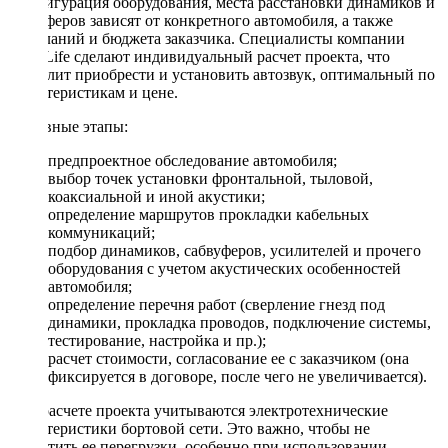
Конфигурация оборудования, места расстановки динамиков и
сабвуферов зависят от конкретного автомобиля, а также
пожеланий и бюджета заказчика. Специалисты компании
DriveLife сделают индивидуальный расчет проекта, что
позволит приобрести и установить автозвук, оптимальный по
характеристикам и цене.
Основные этапы:
предпроектное обследование автомобиля;
выбор точек установки фронтальной, тыловой,
коаксиальной и иной акустики;
определение маршрутов прокладки кабельных
коммуникаций;
подбор динамиков, сабвуферов, усилителей и прочего
оборудования с учетом акустических особенностей
автомобиля;
определение перечня работ (сверление гнезд под
динамики, прокладка проводов, подключение системы,
тестирование, настройка и пр.);
расчет стоимости, согласование ее с заказчиком (она
фиксируется в договоре, после чего не увеличивается).
При расчете проекта учитываются электротехнические
характеристики бортовой сети. Это важно, чтобы не
допустить ее перегрузки, особенно при использовании