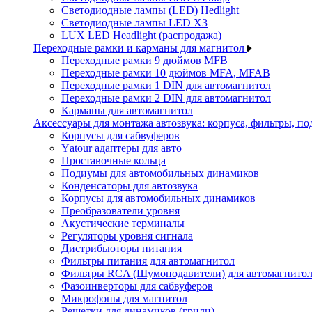
Светодиодные лампы (LED) Hedlight
Светодиодные лампы LED X3
LUX LED Headlight (распродажа)
Переходные рамки и карманы для магнитол
Переходные рамки 9 дюймов MFB
Переходные рамки 10 дюймов MFA, MFAB
Переходные рамки 1 DIN для автомагнитол
Переходные рамки 2 DIN для автомагнитол
Карманы для автомагнитол
Аксессуары для монтажа автозвука: корпуса, фильтры, 
Корпусы для сабвуферов
Yаtour адаптеры для авто
Проставочные кольца
Подиумы для автомобильных динамиков
Конденсаторы для автозвука
Корпусы для автомобильных динамиков
Преобразователи уровня
Акустические терминалы
Регуляторы уровня сигнала
Дистрибьюторы питания
Фильтры питания для автомагнитол
Фильтры RCA (Шумоподавители) для автомагнито
Фазоинверторы для сабвуферов
Микрофоны для магнитол
Решетки для динамиков (грили)