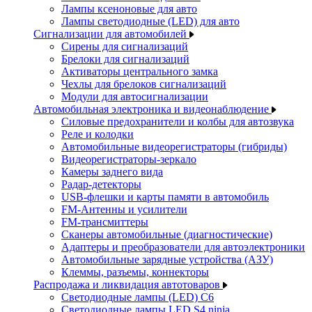
Лампы ксеноновые для авто
Лампы светодиодные (LED) для авто
Сигнализации для автомобилей
Сирены для сигнализаций
Брелоки для сигнализаций
Активаторы центрального замка
Чехлы для брелоков сигнализаций
Модули для автосигнализации
Автомобильная электроника и видеонаблюдение
Силовые предохранители и колбы для автозвука
Реле и колодки
Автомобильные видеорегистраторы (гибриды)
Видеорегистраторы-зеркало
Камеры заднего вида
Радар-детекторы
USB-флешки и карты памяти в автомобиль
FM-Антенны и усилители
FM-трансмиттеры
Сканеры автомобильные (диагностические)
Адаптеры и преобразователи для автоэлектроники
Автомобильные зарядные устройства (АЗУ)
Клеммы, разъемы, коннекторы
Распродажа и ликвидация автотоваров
Светодиодные лампы (LED) C6
Светодиодные лампы LED S4 ninja