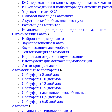
ISO-переходники и коннекторы для штатных магни
ISO-переходники и коннекторы для антенных разъ
Y-разветвители RCA
Силовой кабель для автозвука
Акустический кабель для автозвука
Разъёмы для магнитол
Комплекты проводов для подключения магнитол
Шумоизоляция авто
Виброизоляция для авто
Звукопоглощение в авто
Звукоизоляция автомобиля
Теплоизоляция автомобиля
Карпет для отделки и шумоизоляции
Инструмент для монтажа шумоизоляции
Антискрип для авто
Автомобильные сабвуферы
Сабвуферы 8 дюймов
Сабвуферы 10 дюймов
Сабвуферы 12 дюймов
Сабвуферы 15 дюймов
Сабвуферы активные автомобильные
Сабвуферы 6,5 дюймов
Сабвуферы 6x9 дюймов
Автосвет
Лампы галогеновые для авто