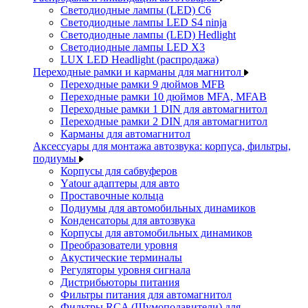
Светодиодные лампы (LED) C6
Светодиодные лампы LED S4 ninja
Светодиодные лампы (LED) Hedlight
Светодиодные лампы LED X3
LUX LED Headlight (распродажа)
Переходные рамки и карманы для магнитол
Переходные рамки 9 дюймов MFB
Переходные рамки 10 дюймов MFA, MFAB
Переходные рамки 1 DIN для автомагнитол
Переходные рамки 2 DIN для автомагнитол
Карманы для автомагнитол
Аксессуары для монтажа автозвука: корпуса, фильтры,
подиумы
Корпусы для сабвуферов
Yаtour адаптеры для авто
Проставочные кольца
Подиумы для автомобильных динамиков
Конденсаторы для автозвука
Корпусы для автомобильных динамиков
Преобразователи уровня
Акустические терминалы
Регуляторы уровня сигнала
Дистрибьюторы питания
Фильтры питания для автомагнитол
Фильтры RCA (Шумоподавители) для