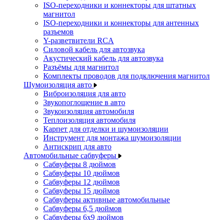
ISO-переходники и коннекторы для штатных
магнитол
ISO-переходники и коннекторы для антенных
разъемов
Y-разветвители RCA
Силовой кабель для автозвука
Акустический кабель для автозвука
Разъёмы для магнитол
Комплекты проводов для подключения магнитол
Шумоизоляция авто
Виброизоляция для авто
Звукопоглощение в авто
Звукоизоляция автомобиля
Теплоизоляция автомобиля
Карпет для отделки и шумоизоляции
Инструмент для монтажа шумоизоляции
Антискрип для авто
Автомобильные сабвуферы
Сабвуферы 8 дюймов
Сабвуферы 10 дюймов
Сабвуферы 12 дюймов
Сабвуферы 15 дюймов
Сабвуферы активные автомобильные
Сабвуферы 6,5 дюймов
Сабвуферы 6x9 дюймов