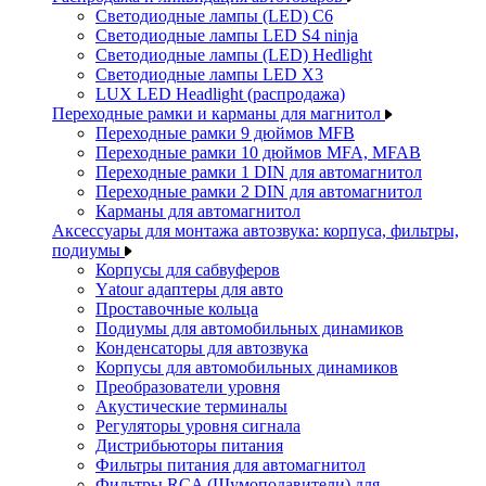
Светодиодные лампы (LED) C6
Светодиодные лампы LED S4 ninja
Светодиодные лампы (LED) Hedlight
Светодиодные лампы LED X3
LUX LED Headlight (распродажа)
Переходные рамки и карманы для магнитол
Переходные рамки 9 дюймов MFB
Переходные рамки 10 дюймов MFA, MFAB
Переходные рамки 1 DIN для автомагнитол
Переходные рамки 2 DIN для автомагнитол
Карманы для автомагнитол
Аксессуары для монтажа автозвука: корпуса, фильтры,
подиумы
Корпусы для сабвуферов
Yаtour адаптеры для авто
Проставочные кольца
Подиумы для автомобильных динамиков
Конденсаторы для автозвука
Корпусы для автомобильных динамиков
Преобразователи уровня
Акустические терминалы
Регуляторы уровня сигнала
Дистрибьюторы питания
Фильтры питания для автомагнитол
Фильтры RCA (Шумоподавители) для