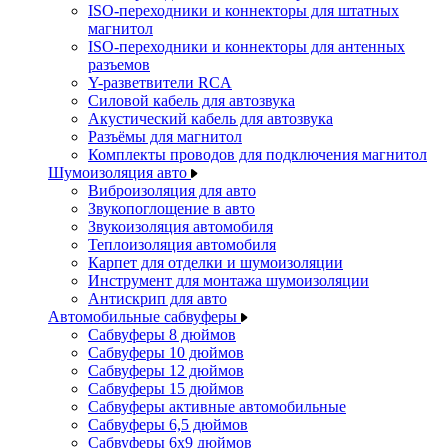
ISO-переходники и коннекторы для штатных
магнитол
ISO-переходники и коннекторы для антенных
разъемов
Y-разветвители RCA
Силовой кабель для автозвука
Акустический кабель для автозвука
Разъёмы для магнитол
Комплекты проводов для подключения магнитол
Шумоизоляция авто
Виброизоляция для авто
Звукопоглощение в авто
Звукоизоляция автомобиля
Теплоизоляция автомобиля
Карпет для отделки и шумоизоляции
Инструмент для монтажа шумоизоляции
Антискрип для авто
Автомобильные сабвуферы
Сабвуферы 8 дюймов
Сабвуферы 10 дюймов
Сабвуферы 12 дюймов
Сабвуферы 15 дюймов
Сабвуферы активные автомобильные
Сабвуферы 6,5 дюймов
Сабвуферы 6x9 дюймов