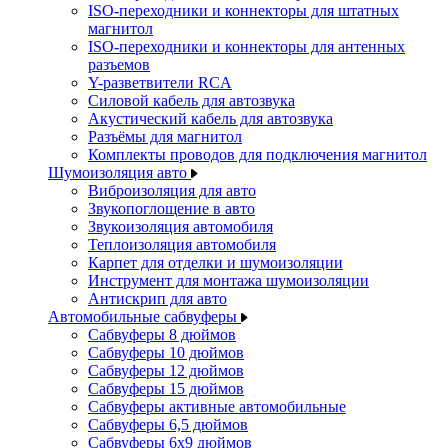
ISO-переходники и коннекторы для штатных
магнитол
ISO-переходники и коннекторы для антенных
разъемов
Y-разветвители RCA
Силовой кабель для автозвука
Акустический кабель для автозвука
Разъёмы для магнитол
Комплекты проводов для подключения магнитол
Шумоизоляция авто
Виброизоляция для авто
Звукопоглощение в авто
Звукоизоляция автомобиля
Теплоизоляция автомобиля
Карпет для отделки и шумоизоляции
Инструмент для монтажа шумоизоляции
Антискрип для авто
Автомобильные сабвуферы
Сабвуферы 8 дюймов
Сабвуферы 10 дюймов
Сабвуферы 12 дюймов
Сабвуферы 15 дюймов
Сабвуферы активные автомобильные
Сабвуферы 6,5 дюймов
Сабвуферы 6x9 дюймов