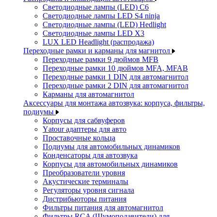
Светодиодные лампы (LED) C6
Светодиодные лампы LED S4 ninja
Светодиодные лампы (LED) Hedlight
Светодиодные лампы LED X3
LUX LED Headlight (распродажа)
Переходные рамки и карманы для магнитол
Переходные рамки 9 дюймов MFB
Переходные рамки 10 дюймов MFA, MFAB
Переходные рамки 1 DIN для автомагнитол
Переходные рамки 2 DIN для автомагнитол
Карманы для автомагнитол
Аксессуары для монтажа автозвука: корпуса, фильтры,
подиумы
Корпусы для сабвуферов
Yаtour адаптеры для авто
Проставочные кольца
Подиумы для автомобильных динамиков
Конденсаторы для автозвука
Корпусы для автомобильных динамиков
Преобразователи уровня
Акустические терминалы
Регуляторы уровня сигнала
Дистрибьюторы питания
Фильтры питания для автомагнитол
Фильтры RCA (Шумоподавители) для