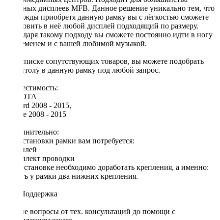
овальных дисплеев MFB. Данное решение уникально тем, что
единожды приобретя данную рамку вы с лёгкостью сможете
установить в неё любой дисплей подходящий по размеру.
Благодаря такому подходу вы сможете постоянно идти в ногу
со временем и с вашей любимой музыкой.
[!] В списке сопутствующих товаров, вы можете подобрать
магнитолу в данную рамку под любой запрос.
Совместимость:
TOYOTA
Alphard 2008 - 2015,
Vellfire 2008 - 2015
Дополнительно:
Для установки рамки вам потребуется:
◦ дисплей
◦ комплект проводки
При установке необходимо доработать крепления, а именно:
срезать у рамки два нижних крепления.
Тех. Поддержка
Любые вопросы от тех. консультаций до помощи с