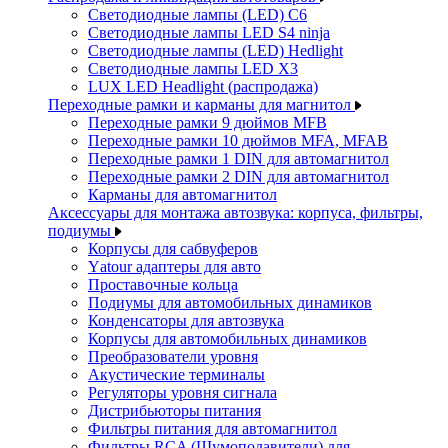
Светодиодные лампы (LED) C6
Светодиодные лампы LED S4 ninja
Светодиодные лампы (LED) Hedlight
Светодиодные лампы LED X3
LUX LED Headlight (распродажа)
Переходные рамки и карманы для магнитол
Переходные рамки 9 дюймов MFB
Переходные рамки 10 дюймов MFA, MFAB
Переходные рамки 1 DIN для автомагнитол
Переходные рамки 2 DIN для автомагнитол
Карманы для автомагнитол
Аксессуары для монтажа автозвука: корпуса, фильтры,
подиумы
Корпусы для сабвуферов
Yаtour адаптеры для авто
Проставочные кольца
Подиумы для автомобильных динамиков
Конденсаторы для автозвука
Корпусы для автомобильных динамиков
Преобразователи уровня
Акустические терминалы
Регуляторы уровня сигнала
Дистрибьюторы питания
Фильтры питания для автомагнитол
Фильтры RCA (Шумоподавители) для