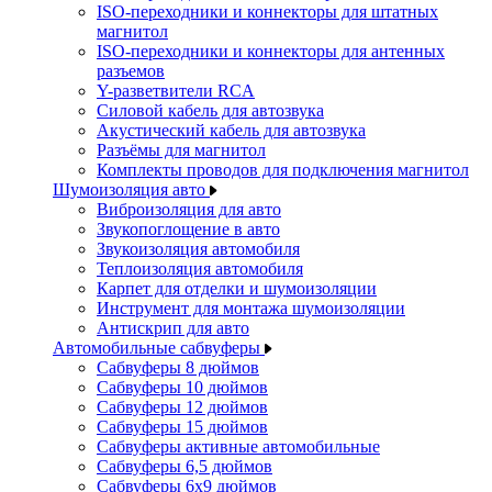
ISO-переходники и коннекторы для штатных
магнитол
ISO-переходники и коннекторы для антенных
разъемов
Y-разветвители RCA
Силовой кабель для автозвука
Акустический кабель для автозвука
Разъёмы для магнитол
Комплекты проводов для подключения магнитол
Шумоизоляция авто
Виброизоляция для авто
Звукопоглощение в авто
Звукоизоляция автомобиля
Теплоизоляция автомобиля
Карпет для отделки и шумоизоляции
Инструмент для монтажа шумоизоляции
Антискрип для авто
Автомобильные сабвуферы
Сабвуферы 8 дюймов
Сабвуферы 10 дюймов
Сабвуферы 12 дюймов
Сабвуферы 15 дюймов
Сабвуферы активные автомобильные
Сабвуферы 6,5 дюймов
Сабвуферы 6x9 дюймов