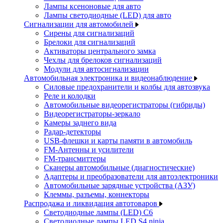
Лампы ксеноновые для авто
Лампы светодиодные (LED) для авто
Сигнализации для автомобилей
Сирены для сигнализаций
Брелоки для сигнализаций
Активаторы центрального замка
Чехлы для брелоков сигнализаций
Модули для автосигнализации
Автомобильная электроника и видеонаблюдение
Силовые предохранители и колбы для автозвука
Реле и колодки
Автомобильные видеорегистраторы (гибриды)
Видеорегистраторы-зеркало
Камеры заднего вида
Радар-детекторы
USB-флешки и карты памяти в автомобиль
FM-Антенны и усилители
FM-трансмиттеры
Сканеры автомобильные (диагностические)
Адаптеры и преобразователи для автоэлектроники
Автомобильные зарядные устройства (АЗУ)
Клеммы, разъемы, коннекторы
Распродажа и ликвидация автотоваров
Светодиодные лампы (LED) C6
Светодиодные лампы LED S4 ninja