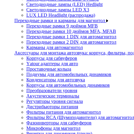
Светодиодные лампы (LED) Hedlight
Светодиодные лампы LED X3
LUX LED Headlight (распродажа)
Переходные рамки и карманы для магнитол
Переходные рамки 9 дюймов MFB
Переходные рамки 10 дюймов MFA, MFAB
Переходные рамки 1 DIN для автомагнитол
Переходные рамки 2 DIN для автомагнитол
Карманы для автомагнитол
Аксессуары для монтажа автозвука: корпуса, фильтры, 
Корпусы для сабвуферов
Yаtour адаптеры для авто
Проставочные кольца
Подиумы для автомобильных динамиков
Конденсаторы для автозвука
Корпусы для автомобильных динамиков
Преобразователи уровня
Акустические терминалы
Регуляторы уровня сигнала
Дистрибьюторы питания
Фильтры питания для автомагнитол
Фильтры RCA (Шумоподавители) для автомагнито
Фазоинверторы для сабвуферов
Микрофоны для магнитол
Решетки для динамиков (грили)