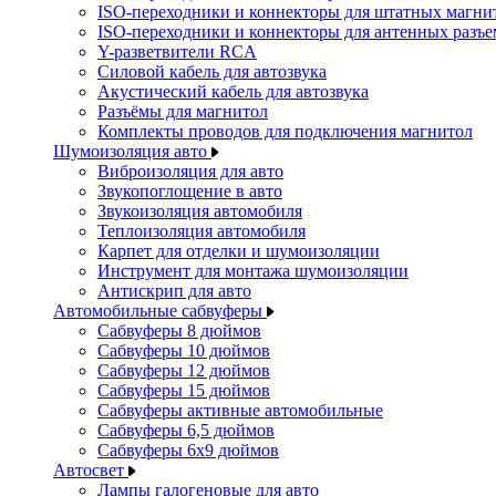
ISO-переходники и коннекторы для штатных магни
ISO-переходники и коннекторы для антенных разъ
Y-разветвители RCA
Силовой кабель для автозвука
Акустический кабель для автозвука
Разъёмы для магнитол
Комплекты проводов для подключения магнитол
Шумоизоляция авто
Виброизоляция для авто
Звукопоглощение в авто
Звукоизоляция автомобиля
Теплоизоляция автомобиля
Карпет для отделки и шумоизоляции
Инструмент для монтажа шумоизоляции
Антискрип для авто
Автомобильные сабвуферы
Сабвуферы 8 дюймов
Сабвуферы 10 дюймов
Сабвуферы 12 дюймов
Сабвуферы 15 дюймов
Сабвуферы активные автомобильные
Сабвуферы 6,5 дюймов
Сабвуферы 6x9 дюймов
Автосвет
Лампы галогеновые для авто