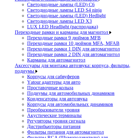
Светодиодные лампы (LED) C6
Светодиодные лампы LED S4 ninja
Светодиодные лампы (LED) Hedlight
Светодиодные лампы LED X3
LUX LED Headlight (распродажа)
Переходные рамки и карманы для магнитол
Переходные рамки 9 дюймов MFB
Переходные рамки 10 дюймов MFA, MFAB
Переходные рамки 1 DIN для автомагнитол
Переходные рамки 2 DIN для автомагнитол
Карманы для автомагнитол
Аксессуары для монтажа автозвука: корпуса, фильтры,
подиумы
Корпусы для сабвуферов
Yаtour адаптеры для авто
Проставочные кольца
Подиумы для автомобильных динамиков
Конденсаторы для автозвука
Корпусы для автомобильных динамиков
Преобразователи уровня
Акустические терминалы
Регуляторы уровня сигнала
Дистрибьюторы питания
Фильтры питания для автомагнитол
Фильтры RCA (Шумоподавители) для