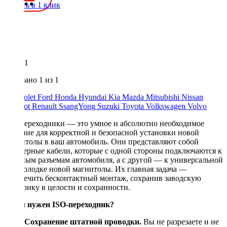
Купить в 1 клик
1
Показано
1
из 1
Chevrolet
Ford
Honda
Hyundai
Kia
Mazda
Mitsubishi
Nissan
Peugeot
Renault
SsangYong
Suzuki
Toyota
Volkswagen
Volvo
ISO-переходники — это умное и абсолютно необходимое
решение для корректной и безопасной установки новой
магнитолы в ваш автомобиль. Они представляют собой
адаптерные кабели, которые с одной стороны подключаются к
штатным разъемам автомобиля, а с другой — к универсальной
ISO-колодке новой магнитолы. Их главная задача —
обеспечить бесконтактный монтаж, сохранив заводскую
электрику в целости и сохранности.
Зачем нужен ISO-переходник?
Сохранение штатной проводки.
Вы не разрезаете и не