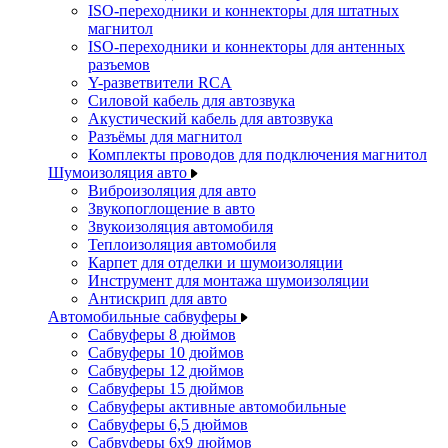
ISO-переходники и коннекторы для штатных
магнитол
ISO-переходники и коннекторы для антенных
разъемов
Y-разветвители RCA
Силовой кабель для автозвука
Акустический кабель для автозвука
Разъёмы для магнитол
Комплекты проводов для подключения магнитол
Шумоизоляция авто
Виброизоляция для авто
Звукопоглощение в авто
Звукоизоляция автомобиля
Теплоизоляция автомобиля
Карпет для отделки и шумоизоляции
Инструмент для монтажа шумоизоляции
Антискрип для авто
Автомобильные сабвуферы
Сабвуферы 8 дюймов
Сабвуферы 10 дюймов
Сабвуферы 12 дюймов
Сабвуферы 15 дюймов
Сабвуферы активные автомобильные
Сабвуферы 6,5 дюймов
Сабвуферы 6x9 дюймов