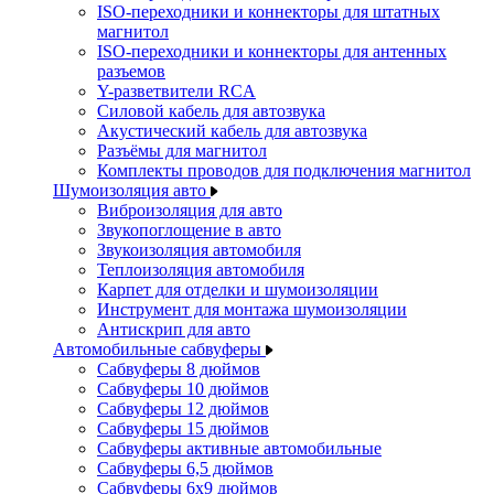
ISO-переходники и коннекторы для штатных
магнитол
ISO-переходники и коннекторы для антенных
разъемов
Y-разветвители RCA
Силовой кабель для автозвука
Акустический кабель для автозвука
Разъёмы для магнитол
Комплекты проводов для подключения магнитол
Шумоизоляция авто
Виброизоляция для авто
Звукопоглощение в авто
Звукоизоляция автомобиля
Теплоизоляция автомобиля
Карпет для отделки и шумоизоляции
Инструмент для монтажа шумоизоляции
Антискрип для авто
Автомобильные сабвуферы
Сабвуферы 8 дюймов
Сабвуферы 10 дюймов
Сабвуферы 12 дюймов
Сабвуферы 15 дюймов
Сабвуферы активные автомобильные
Сабвуферы 6,5 дюймов
Сабвуферы 6x9 дюймов