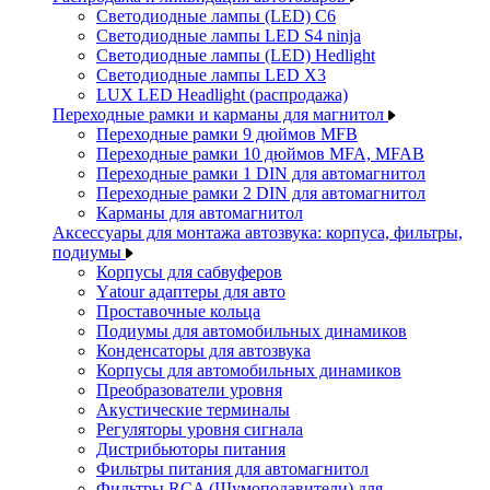
Светодиодные лампы (LED) C6
Светодиодные лампы LED S4 ninja
Светодиодные лампы (LED) Hedlight
Светодиодные лампы LED X3
LUX LED Headlight (распродажа)
Переходные рамки и карманы для магнитол
Переходные рамки 9 дюймов MFB
Переходные рамки 10 дюймов MFA, MFAB
Переходные рамки 1 DIN для автомагнитол
Переходные рамки 2 DIN для автомагнитол
Карманы для автомагнитол
Аксессуары для монтажа автозвука: корпуса, фильтры,
подиумы
Корпусы для сабвуферов
Yаtour адаптеры для авто
Проставочные кольца
Подиумы для автомобильных динамиков
Конденсаторы для автозвука
Корпусы для автомобильных динамиков
Преобразователи уровня
Акустические терминалы
Регуляторы уровня сигнала
Дистрибьюторы питания
Фильтры питания для автомагнитол
Фильтры RCA (Шумоподавители) для