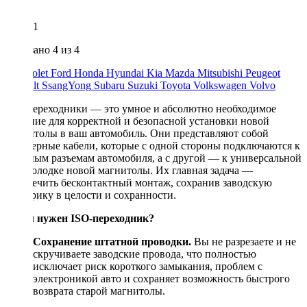
1
Показано
4
из 4
Chevrolet
Ford
Honda
Hyundai
Kia
Mazda
Mitsubishi
Peugeot
Renault
SsangYong
Subaru
Suzuki
Toyota
Volkswagen
Volvo
ISO-переходники — это умное и абсолютно необходимое
решение для корректной и безопасной установки новой
магнитолы в ваш автомобиль. Они представляют собой
адаптерные кабели, которые с одной стороны подключаются к
штатным разъемам автомобиля, а с другой — к универсальной
ISO-колодке новой магнитолы. Их главная задача —
обеспечить бесконтактный монтаж, сохранив заводскую
электрику в целости и сохранности.
Зачем нужен ISO-переходник?
Сохранение штатной проводки.
Вы не разрезаете и не
скручиваете заводские провода, что полностью
исключает риск короткого замыкания, проблем с
электроникой авто и сохраняет возможность быстрого
возврата старой магнитолы.