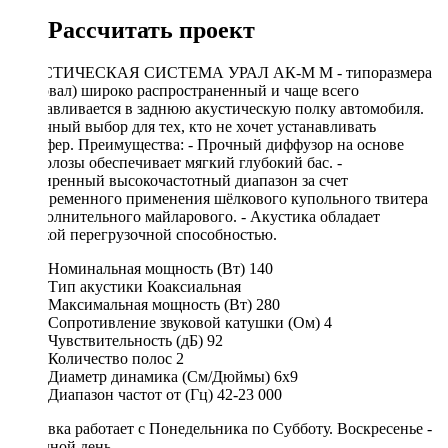
Рассчитать проект
АКУСТИЧЕСКАЯ СИСТЕМА УРАЛ АК-М М - типоразмера
6х9 (овал) широко распространенный и чаще всего
устанавливается в заднюю акустическую полку автомобиля.
Отличный выбор для тех, кто не хочет устанавливать
сабвуфер. Преимущества: - Прочный диффузор на основе
целлюлозы обеспечивает мягкий глубокий бас. -
Расширенный высокочастотный диапазон за счет
одновременного применения шёлкового купольного твитера
и дополнительного майларового. - Акустика обладает
высокой перегрузочной способностью.
Номинальная мощность (Вт)
140
Тип акустики
Коаксиальная
Максимальная мощность (Вт)
280
Сопротивление звуковой катушки (Ом)
4
Чувствительность (дБ)
92
Количество полос
2
Диаметр динамика (См/Дюймы)
6х9
Диапазон частот от (Гц)
42-23 000
Доставка работает с Понедельника по Субботу. Воскресенье -
выходной день.