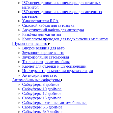
ISO-переходники и коннекторы для штатных
магнитол
ISO-переходники и коннекторы для антенных
разъемов
Y-разветвители RCA
Силовой кабель для автозвука
Акустический кабель для автозвука
Разъёмы для магнитол
Комплекты проводов для подключения магнитол
Шумоизоляция авто
Виброизоляция для авто
Звукопоглощение в авто
Звукоизоляция автомобиля
Теплоизоляция автомобиля
Карпет для отделки и шумоизоляции
Инструмент для монтажа шумоизоляции
Антискрип для авто
Автомобильные сабвуферы
Сабвуферы 8 дюймов
Сабвуферы 10 дюймов
Сабвуферы 12 дюймов
Сабвуферы 15 дюймов
Сабвуферы активные автомобильные
Сабвуферы 6,5 дюймов
Сабвуферы 6x9 дюймов