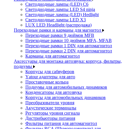
Светодиодные лампы (LED) C6
Светодиодные лампы LED S4 ninja
Светодиодные лампы (LED) Hedlight
Светодиодные лампы LED X3
LUX LED Headlight (распродажа)
Переходные рамки и карманы для магнитол
Переходные рамки 9 дюймов MFB
Переходные рамки 10 дюймов MFA, MFAB
Переходные рамки 1 DIN для автомагнитол
Переходные рамки 2 DIN для автомагнитол
Карманы для автомагнитол
Аксессуары для монтажа автозвука: корпуса, фильтры,
подиумы
Корпусы для сабвуферов
Yаtour адаптеры для авто
Проставочные кольца
Подиумы для автомобильных динамиков
Конденсаторы для автозвука
Корпусы для автомобильных динамиков
Преобразователи уровня
Акустические терминалы
Регуляторы уровня сигнала
Дистрибьюторы питания
Фильтры питания для автомагнитол
Фильтры RCA (Шумоподавители) для