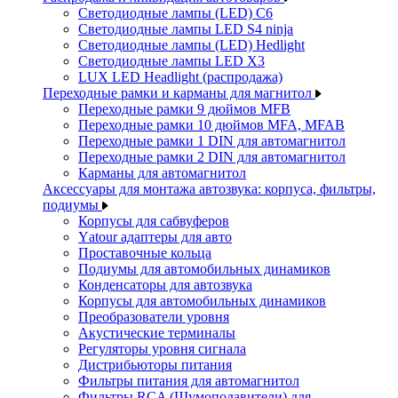
Светодиодные лампы (LED) C6
Светодиодные лампы LED S4 ninja
Светодиодные лампы (LED) Hedlight
Светодиодные лампы LED X3
LUX LED Headlight (распродажа)
Переходные рамки и карманы для магнитол
Переходные рамки 9 дюймов MFB
Переходные рамки 10 дюймов MFA, MFAB
Переходные рамки 1 DIN для автомагнитол
Переходные рамки 2 DIN для автомагнитол
Карманы для автомагнитол
Аксессуары для монтажа автозвука: корпуса, фильтры,
подиумы
Корпусы для сабвуферов
Yаtour адаптеры для авто
Проставочные кольца
Подиумы для автомобильных динамиков
Конденсаторы для автозвука
Корпусы для автомобильных динамиков
Преобразователи уровня
Акустические терминалы
Регуляторы уровня сигнала
Дистрибьюторы питания
Фильтры питания для автомагнитол
Фильтры RCA (Шумоподавители) для