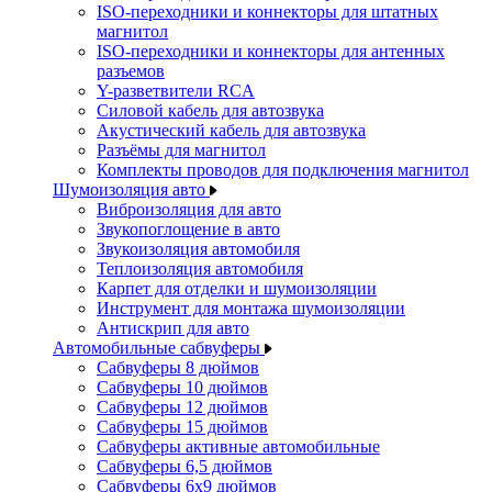
ISO-переходники и коннекторы для штатных
магнитол
ISO-переходники и коннекторы для антенных
разъемов
Y-разветвители RCA
Силовой кабель для автозвука
Акустический кабель для автозвука
Разъёмы для магнитол
Комплекты проводов для подключения магнитол
Шумоизоляция авто
Виброизоляция для авто
Звукопоглощение в авто
Звукоизоляция автомобиля
Теплоизоляция автомобиля
Карпет для отделки и шумоизоляции
Инструмент для монтажа шумоизоляции
Антискрип для авто
Автомобильные сабвуферы
Сабвуферы 8 дюймов
Сабвуферы 10 дюймов
Сабвуферы 12 дюймов
Сабвуферы 15 дюймов
Сабвуферы активные автомобильные
Сабвуферы 6,5 дюймов
Сабвуферы 6x9 дюймов