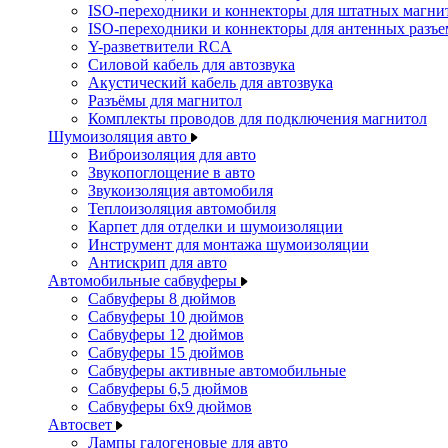
ISO-переходники и коннекторы для штатных магни
ISO-переходники и коннекторы для антенных разъ
Y-разветвители RCA
Силовой кабель для автозвука
Акустический кабель для автозвука
Разъёмы для магнитол
Комплекты проводов для подключения магнитол
Шумоизоляция авто
Виброизоляция для авто
Звукопоглощение в авто
Звукоизоляция автомобиля
Теплоизоляция автомобиля
Карпет для отделки и шумоизоляции
Инструмент для монтажа шумоизоляции
Антискрип для авто
Автомобильные сабвуферы
Сабвуферы 8 дюймов
Сабвуферы 10 дюймов
Сабвуферы 12 дюймов
Сабвуферы 15 дюймов
Сабвуферы активные автомобильные
Сабвуферы 6,5 дюймов
Сабвуферы 6x9 дюймов
Автосвет
Лампы галогеновые для авто