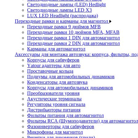
Светодиодные лампы (LED) Hedlight
Светодиодные лампы LED X3
LUX LED Headlight (распродажа)
Переходные рамки и карманы для магнитол
Переходные рамки 9 дюймов MFB
Переходные рамки 10 дюймов MFA, MFAB
Переходные рамки 1 DIN для автомагнитол
Переходные рамки 2 DIN для автомагнитол
Карманы для автомагнитол
Аксессуары для монтажа автозвука: корпуса, фильтры, 
Корпусы для сабвуферов
Yаtour адаптеры для авто
Проставочные кольца
Подиумы для автомобильных динамиков
Конденсаторы для автозвука
Корпусы для автомобильных динамиков
Преобразователи уровня
Акустические терминалы
Регуляторы уровня сигнала
Дистрибьюторы питания
Фильтры питания для автомагнитол
Фильтры RCA (Шумоподавители) для автомагнито
Фазоинверторы для сабвуферов
Микрофоны для магнитол
Решетки для динамиков (грили)