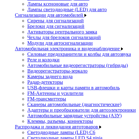
Лампы ксеноновые для авто
Лампы светодиодные (LED) для авто
Сигнализации для автомобилей
Сирены для сигнализаций
Брелоки для сигнализаций
Активаторы центрального замка
Чехлы для брелоков сигнализаций
Модули для автосигнализации
Автомобильная электроника и видеонаблюдение
Силовые предохранители и колбы для автозвука
Реле и колодки
Автомобильные видеорегистраторы (гибриды)
Видеорегистраторы-зеркало
Камеры заднего вида
Радар-детекторы
USB-флешки и карты памяти в автомобиль
FM-Антенны и усилители
FM-трансмиттеры
Сканеры автомобильные (диагностические)
Адаптеры и преобразователи для автоэлектроники
Автомобильные зарядные устройства (АЗУ)
Клеммы, разъемы, коннекторы
Распродажа и ликвидация автотоваров
Светодиодные лампы (LED) C6
Светодиодные лампы LED S4 ninja