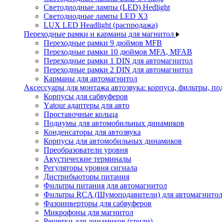
Светодиодные лампы (LED) Hedlight
Светодиодные лампы LED X3
LUX LED Headlight (распродажа)
Переходные рамки и карманы для магнитол
Переходные рамки 9 дюймов MFB
Переходные рамки 10 дюймов MFA, MFAB
Переходные рамки 1 DIN для автомагнитол
Переходные рамки 2 DIN для автомагнитол
Карманы для автомагнитол
Аксессуары для монтажа автозвука: корпуса, фильтры, 
Корпусы для сабвуферов
Yаtour адаптеры для авто
Проставочные кольца
Подиумы для автомобильных динамиков
Конденсаторы для автозвука
Корпусы для автомобильных динамиков
Преобразователи уровня
Акустические терминалы
Регуляторы уровня сигнала
Дистрибьюторы питания
Фильтры питания для автомагнитол
Фильтры RCA (Шумоподавители) для автомагнито
Фазоинверторы для сабвуферов
Микрофоны для магнитол
Решетки для динамиков (грили)