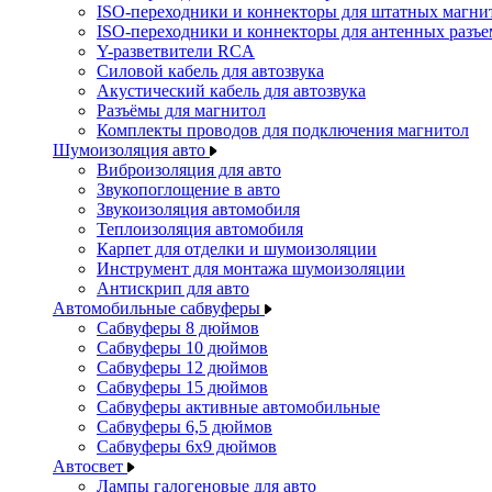
ISO-переходники и коннекторы для штатных магни
ISO-переходники и коннекторы для антенных разъ
Y-разветвители RCA
Силовой кабель для автозвука
Акустический кабель для автозвука
Разъёмы для магнитол
Комплекты проводов для подключения магнитол
Шумоизоляция авто
Виброизоляция для авто
Звукопоглощение в авто
Звукоизоляция автомобиля
Теплоизоляция автомобиля
Карпет для отделки и шумоизоляции
Инструмент для монтажа шумоизоляции
Антискрип для авто
Автомобильные сабвуферы
Сабвуферы 8 дюймов
Сабвуферы 10 дюймов
Сабвуферы 12 дюймов
Сабвуферы 15 дюймов
Сабвуферы активные автомобильные
Сабвуферы 6,5 дюймов
Сабвуферы 6x9 дюймов
Автосвет
Лампы галогеновые для авто