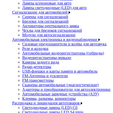
Лампы ксеноновые для авто
Лампы светодиодные (LED) для авто
Сигнализации для автомобилей
Сирены для сигнализаций
Брелоки для сигнализаций
Активаторы центрального замка
Чехлы для брелоков сигнализаций
Модули для автосигнализации
Автомобильная электроника и видеонаблюдение
Силовые предохранители и колбы для автозвука
Реле и колодки
Автомобильные видеорегистраторы (гибриды)
Видеорегистраторы-зеркало
Камеры заднего вида
Радар-детекторы
USB-флешки и карты памяти в автомобиль
FM-Антенны и усилители
FM-трансмиттеры
Сканеры автомобильные (диагностические)
Адаптеры и преобразователи для автоэлектроники
Автомобильные зарядные устройства (АЗУ)
Клеммы, разъемы, коннекторы
Распродажа и ликвидация автотоваров
Светодиодные лампы (LED) C6
Светодиодные лампы LED S4 ninja