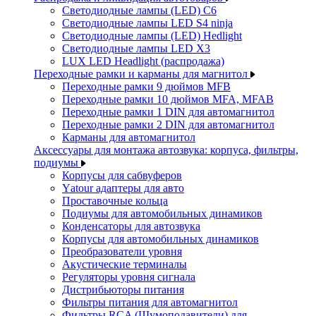
Светодиодные лампы (LED) C6
Светодиодные лампы LED S4 ninja
Светодиодные лампы (LED) Hedlight
Светодиодные лампы LED X3
LUX LED Headlight (распродажа)
Переходные рамки и карманы для магнитол
Переходные рамки 9 дюймов MFB
Переходные рамки 10 дюймов MFA, MFAB
Переходные рамки 1 DIN для автомагнитол
Переходные рамки 2 DIN для автомагнитол
Карманы для автомагнитол
Аксессуары для монтажа автозвука: корпуса, фильтры,
подиумы
Корпусы для сабвуферов
Yаtour адаптеры для авто
Проставочные кольца
Подиумы для автомобильных динамиков
Конденсаторы для автозвука
Корпусы для автомобильных динамиков
Преобразователи уровня
Акустические терминалы
Регуляторы уровня сигнала
Дистрибьюторы питания
Фильтры питания для автомагнитол
Фильтры RCA (Шумоподавители) для