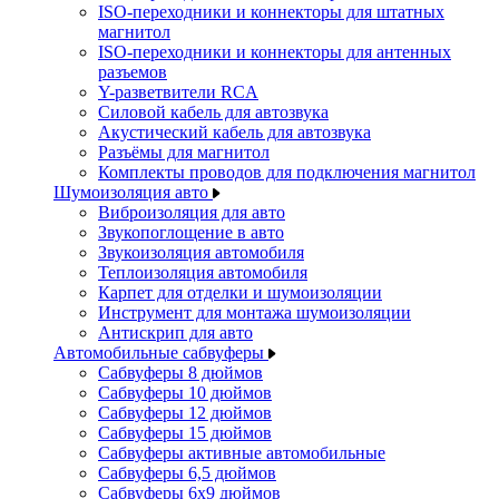
ISO-переходники и коннекторы для штатных
магнитол
ISO-переходники и коннекторы для антенных
разъемов
Y-разветвители RCA
Силовой кабель для автозвука
Акустический кабель для автозвука
Разъёмы для магнитол
Комплекты проводов для подключения магнитол
Шумоизоляция авто
Виброизоляция для авто
Звукопоглощение в авто
Звукоизоляция автомобиля
Теплоизоляция автомобиля
Карпет для отделки и шумоизоляции
Инструмент для монтажа шумоизоляции
Антискрип для авто
Автомобильные сабвуферы
Сабвуферы 8 дюймов
Сабвуферы 10 дюймов
Сабвуферы 12 дюймов
Сабвуферы 15 дюймов
Сабвуферы активные автомобильные
Сабвуферы 6,5 дюймов
Сабвуферы 6x9 дюймов