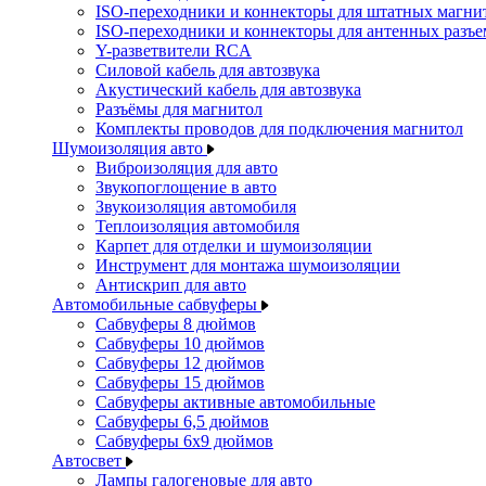
ISO-переходники и коннекторы для штатных магни
ISO-переходники и коннекторы для антенных разъ
Y-разветвители RCA
Силовой кабель для автозвука
Акустический кабель для автозвука
Разъёмы для магнитол
Комплекты проводов для подключения магнитол
Шумоизоляция авто
Виброизоляция для авто
Звукопоглощение в авто
Звукоизоляция автомобиля
Теплоизоляция автомобиля
Карпет для отделки и шумоизоляции
Инструмент для монтажа шумоизоляции
Антискрип для авто
Автомобильные сабвуферы
Сабвуферы 8 дюймов
Сабвуферы 10 дюймов
Сабвуферы 12 дюймов
Сабвуферы 15 дюймов
Сабвуферы активные автомобильные
Сабвуферы 6,5 дюймов
Сабвуферы 6x9 дюймов
Автосвет
Лампы галогеновые для авто