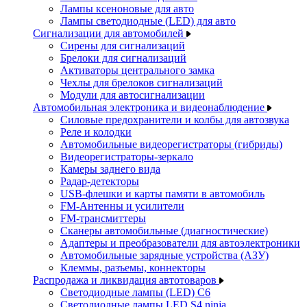
Лампы ксеноновые для авто
Лампы светодиодные (LED) для авто
Сигнализации для автомобилей
Сирены для сигнализаций
Брелоки для сигнализаций
Активаторы центрального замка
Чехлы для брелоков сигнализаций
Модули для автосигнализации
Автомобильная электроника и видеонаблюдение
Силовые предохранители и колбы для автозвука
Реле и колодки
Автомобильные видеорегистраторы (гибриды)
Видеорегистраторы-зеркало
Камеры заднего вида
Радар-детекторы
USB-флешки и карты памяти в автомобиль
FM-Антенны и усилители
FM-трансмиттеры
Сканеры автомобильные (диагностические)
Адаптеры и преобразователи для автоэлектроники
Автомобильные зарядные устройства (АЗУ)
Клеммы, разъемы, коннекторы
Распродажа и ликвидация автотоваров
Светодиодные лампы (LED) C6
Светодиодные лампы LED S4 ninja