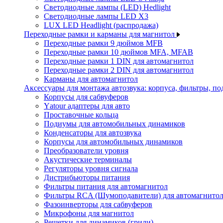
Светодиодные лампы (LED) Hedlight
Светодиодные лампы LED X3
LUX LED Headlight (распродажа)
Переходные рамки и карманы для магнитол
Переходные рамки 9 дюймов MFB
Переходные рамки 10 дюймов MFA, MFAB
Переходные рамки 1 DIN для автомагнитол
Переходные рамки 2 DIN для автомагнитол
Карманы для автомагнитол
Аксессуары для монтажа автозвука: корпуса, фильтры, 
Корпусы для сабвуферов
Yаtour адаптеры для авто
Проставочные кольца
Подиумы для автомобильных динамиков
Конденсаторы для автозвука
Корпусы для автомобильных динамиков
Преобразователи уровня
Акустические терминалы
Регуляторы уровня сигнала
Дистрибьюторы питания
Фильтры питания для автомагнитол
Фильтры RCA (Шумоподавители) для автомагнито
Фазоинверторы для сабвуферов
Микрофоны для магнитол
Решетки для динамиков (грили)