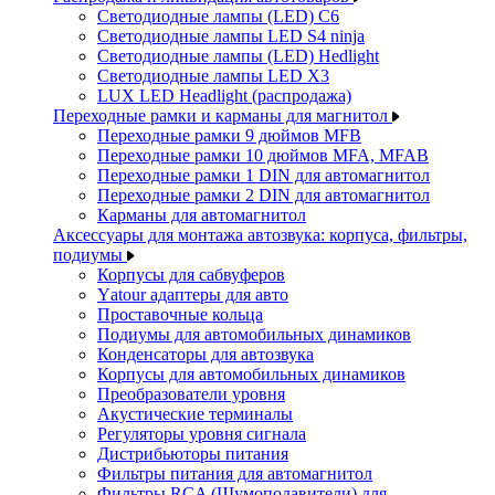
Светодиодные лампы (LED) C6
Светодиодные лампы LED S4 ninja
Светодиодные лампы (LED) Hedlight
Светодиодные лампы LED X3
LUX LED Headlight (распродажа)
Переходные рамки и карманы для магнитол
Переходные рамки 9 дюймов MFB
Переходные рамки 10 дюймов MFA, MFAB
Переходные рамки 1 DIN для автомагнитол
Переходные рамки 2 DIN для автомагнитол
Карманы для автомагнитол
Аксессуары для монтажа автозвука: корпуса, фильтры,
подиумы
Корпусы для сабвуферов
Yаtour адаптеры для авто
Проставочные кольца
Подиумы для автомобильных динамиков
Конденсаторы для автозвука
Корпусы для автомобильных динамиков
Преобразователи уровня
Акустические терминалы
Регуляторы уровня сигнала
Дистрибьюторы питания
Фильтры питания для автомагнитол
Фильтры RCA (Шумоподавители) для