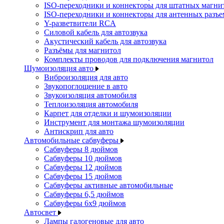
ISO-переходники и коннекторы для штатных магни
ISO-переходники и коннекторы для антенных разъ
Y-разветвители RCA
Силовой кабель для автозвука
Акустический кабель для автозвука
Разъёмы для магнитол
Комплекты проводов для подключения магнитол
Шумоизоляция авто
Виброизоляция для авто
Звукопоглощение в авто
Звукоизоляция автомобиля
Теплоизоляция автомобиля
Карпет для отделки и шумоизоляции
Инструмент для монтажа шумоизоляции
Антискрип для авто
Автомобильные сабвуферы
Сабвуферы 8 дюймов
Сабвуферы 10 дюймов
Сабвуферы 12 дюймов
Сабвуферы 15 дюймов
Сабвуферы активные автомобильные
Сабвуферы 6,5 дюймов
Сабвуферы 6x9 дюймов
Автосвет
Лампы галогеновые для авто