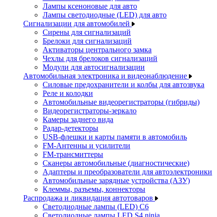
Лампы ксеноновые для авто
Лампы светодиодные (LED) для авто
Сигнализации для автомобилей
Сирены для сигнализаций
Брелоки для сигнализаций
Активаторы центрального замка
Чехлы для брелоков сигнализаций
Модули для автосигнализации
Автомобильная электроника и видеонаблюдение
Силовые предохранители и колбы для автозвука
Реле и колодки
Автомобильные видеорегистраторы (гибриды)
Видеорегистраторы-зеркало
Камеры заднего вида
Радар-детекторы
USB-флешки и карты памяти в автомобиль
FM-Антенны и усилители
FM-трансмиттеры
Сканеры автомобильные (диагностические)
Адаптеры и преобразователи для автоэлектроники
Автомобильные зарядные устройства (АЗУ)
Клеммы, разъемы, коннекторы
Распродажа и ликвидация автотоваров
Светодиодные лампы (LED) C6
Светодиодные лампы LED S4 ninja