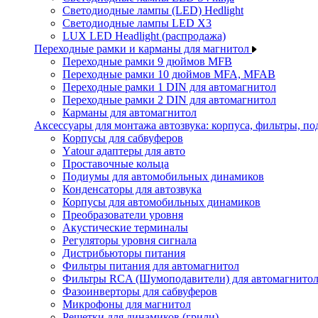
Светодиодные лампы (LED) Hedlight
Светодиодные лампы LED X3
LUX LED Headlight (распродажа)
Переходные рамки и карманы для магнитол
Переходные рамки 9 дюймов MFB
Переходные рамки 10 дюймов MFA, MFAB
Переходные рамки 1 DIN для автомагнитол
Переходные рамки 2 DIN для автомагнитол
Карманы для автомагнитол
Аксессуары для монтажа автозвука: корпуса, фильтры, 
Корпусы для сабвуферов
Yаtour адаптеры для авто
Проставочные кольца
Подиумы для автомобильных динамиков
Конденсаторы для автозвука
Корпусы для автомобильных динамиков
Преобразователи уровня
Акустические терминалы
Регуляторы уровня сигнала
Дистрибьюторы питания
Фильтры питания для автомагнитол
Фильтры RCA (Шумоподавители) для автомагнито
Фазоинверторы для сабвуферов
Микрофоны для магнитол
Решетки для динамиков (грили)