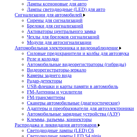
Лампы ксеноновые для авто
Лампы светодиодные (LED) для авто
Сигнализации для автомобилей
Сирены для сигнализаций
Брелоки для сигнализаций
Активаторы центрального замка
Чехлы для брелоков сигнализаций
Модули для автосигнализации
Автомобильная электроника и видеонаблюдение
Силовые предохранители и колбы для автозвука
Реле и колодки
Автомобильные видеорегистраторы (гибриды)
Видеорегистраторы-зеркало
Камеры заднего вида
Радар-детекторы
USB-флешки и карты памяти в автомобиль
FM-Антенны и усилители
FM-трансмиттеры
Сканеры автомобильные (диагностические)
Адаптеры и преобразователи для автоэлектроники
Автомобильные зарядные устройства (АЗУ)
Клеммы, разъемы, коннекторы
Распродажа и ликвидация автотоваров
Светодиодные лампы (LED) C6
Светодиодные лампы LED S4 ninja