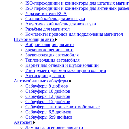
ISO-переходники и коннекторы для штатных магни
ISO-переходники и коннекторы для антенных разъ
Y-разветвители RCA
Силовой кабель для автозвука
Акустический кабель для автозвука
Разъёмы для магнитол
Комплекты проводов для подключения магнитол
Шумоизоляция авто
Виброизоляция для авто
Звукопоглощение в авто
Звукоизоляция автомобиля
Теплоизоляция автомобиля
Карпет для отделки и шумоизоляции
Инструмент для монтажа шумоизоляции
Антискрип для авто
Автомобильные сабвуферы
Сабвуферы 8 дюймов
Сабвуферы 10 дюймов
Сабвуферы 12 дюймов
Сабвуферы 15 дюймов
Сабвуферы активные автомобильные
Сабвуферы 6,5 дюймов
Сабвуферы 6x9 дюймов
Автосвет
Лампы галогеновые для авто