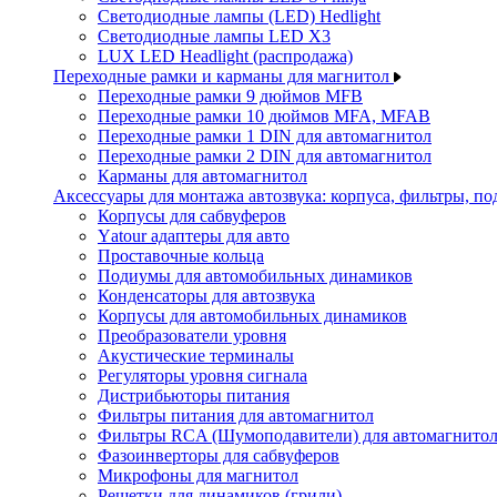
Светодиодные лампы (LED) Hedlight
Светодиодные лампы LED X3
LUX LED Headlight (распродажа)
Переходные рамки и карманы для магнитол
Переходные рамки 9 дюймов MFB
Переходные рамки 10 дюймов MFA, MFAB
Переходные рамки 1 DIN для автомагнитол
Переходные рамки 2 DIN для автомагнитол
Карманы для автомагнитол
Аксессуары для монтажа автозвука: корпуса, фильтры, 
Корпусы для сабвуферов
Yаtour адаптеры для авто
Проставочные кольца
Подиумы для автомобильных динамиков
Конденсаторы для автозвука
Корпусы для автомобильных динамиков
Преобразователи уровня
Акустические терминалы
Регуляторы уровня сигнала
Дистрибьюторы питания
Фильтры питания для автомагнитол
Фильтры RCA (Шумоподавители) для автомагнито
Фазоинверторы для сабвуферов
Микрофоны для магнитол
Решетки для динамиков (грили)