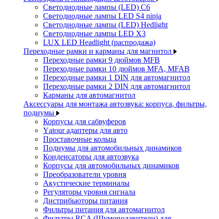
Светодиодные лампы (LED) C6
Светодиодные лампы LED S4 ninja
Светодиодные лампы (LED) Hedlight
Светодиодные лампы LED X3
LUX LED Headlight (распродажа)
Переходные рамки и карманы для магнитол
Переходные рамки 9 дюймов MFB
Переходные рамки 10 дюймов MFA, MFAB
Переходные рамки 1 DIN для автомагнитол
Переходные рамки 2 DIN для автомагнитол
Карманы для автомагнитол
Аксессуары для монтажа автозвука: корпуса, фильтры,
подиумы
Корпусы для сабвуферов
Yаtour адаптеры для авто
Проставочные кольца
Подиумы для автомобильных динамиков
Конденсаторы для автозвука
Корпусы для автомобильных динамиков
Преобразователи уровня
Акустические терминалы
Регуляторы уровня сигнала
Дистрибьюторы питания
Фильтры питания для автомагнитол
Фильтры RCA (Шумоподавители) для