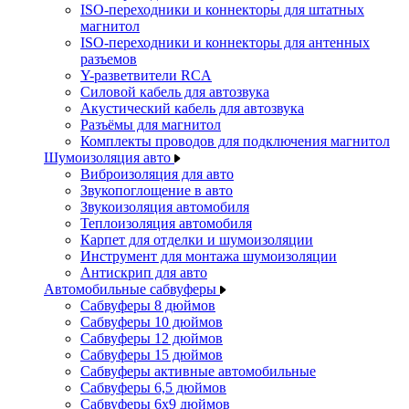
ISO-переходники и коннекторы для штатных
магнитол
ISO-переходники и коннекторы для антенных
разъемов
Y-разветвители RCA
Силовой кабель для автозвука
Акустический кабель для автозвука
Разъёмы для магнитол
Комплекты проводов для подключения магнитол
Шумоизоляция авто
Виброизоляция для авто
Звукопоглощение в авто
Звукоизоляция автомобиля
Теплоизоляция автомобиля
Карпет для отделки и шумоизоляции
Инструмент для монтажа шумоизоляции
Антискрип для авто
Автомобильные сабвуферы
Сабвуферы 8 дюймов
Сабвуферы 10 дюймов
Сабвуферы 12 дюймов
Сабвуферы 15 дюймов
Сабвуферы активные автомобильные
Сабвуферы 6,5 дюймов
Сабвуферы 6x9 дюймов