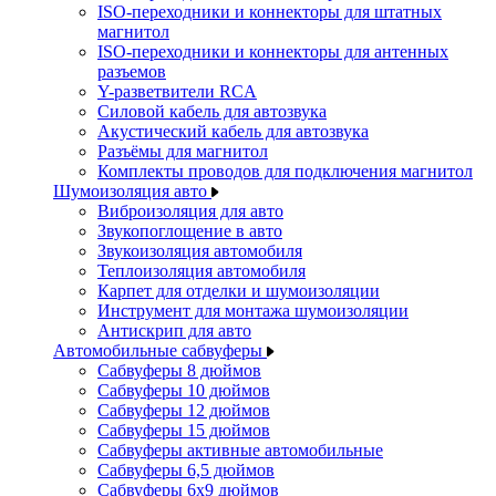
ISO-переходники и коннекторы для штатных
магнитол
ISO-переходники и коннекторы для антенных
разъемов
Y-разветвители RCA
Силовой кабель для автозвука
Акустический кабель для автозвука
Разъёмы для магнитол
Комплекты проводов для подключения магнитол
Шумоизоляция авто
Виброизоляция для авто
Звукопоглощение в авто
Звукоизоляция автомобиля
Теплоизоляция автомобиля
Карпет для отделки и шумоизоляции
Инструмент для монтажа шумоизоляции
Антискрип для авто
Автомобильные сабвуферы
Сабвуферы 8 дюймов
Сабвуферы 10 дюймов
Сабвуферы 12 дюймов
Сабвуферы 15 дюймов
Сабвуферы активные автомобильные
Сабвуферы 6,5 дюймов
Сабвуферы 6x9 дюймов