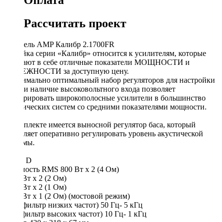
Рассчитать проект
силитель AMP Калибр 2.1700FR
Линейка серии «Калибр» относится к усилителям, которые
сочетают в себе отличные показатели МОЩНОСТИ и
НАДЕЖНОСТИ за доступную цену.
Максимально оптимальный набор регуляторов для настройки
звука и наличие высоковольтного входа позволяет
интегрировать широкополосные усилители в большинство
акустических систем со средними показателями мощности.
В комплекте имеется выносной регулятор баса, который
позволяет оперативно регулировать уровень акустической
системы.
Класс D
Мощность RMS 800 Вт х 2 (4 Ом)
1200 Вт х 2 (2 Ом)
1700 Вт х 2 (1 Ом)
3600 Вт х 1 (2 Ом) (мостовой режим)
LPF (фильтр низких частот) 50 Гц- 5 кГц
HPF(фильтр высоких частот) 10 Гц- 1 кГц