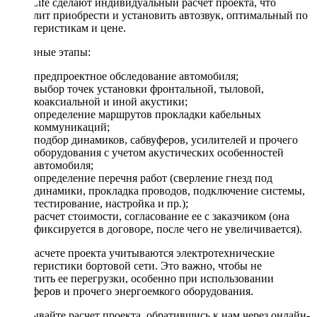
DriveLife сделают индивидуальный расчет проекта, что
позволит приобрести и установить автозвук, оптимальный по
характеристикам и цене.
Основные этапы:
предпроектное обследование автомобиля;
выбор точек установки фронтальной, тыловой,
коаксиальной и иной акустики;
определение маршрутов прокладки кабельных
коммуникаций;
подбор динамиков, сабвуферов, усилителей и прочего
оборудования с учетом акустических особенностей
автомобиля;
определение перечня работ (сверление гнезд под
динамики, прокладка проводов, подключение системы,
тестирование, настройка и пр.);
расчет стоимости, согласование ее с заказчиком (она
фиксируется в договоре, после чего не увеличивается).
При расчете проекта учитываются электротехнические
характеристики бортовой сети. Это важно, чтобы не
допустить ее перегрузки, особенно при использовании
сабвуферов и прочего энергоемкого оборудования.
Заказывайте расчет проекта, обратившись к нам через онлайн-