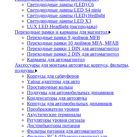
Светодиодные лампы (LED) C6
Светодиодные лампы LED S4 ninja
Светодиодные лампы (LED) Hedlight
Светодиодные лампы LED X3
LUX LED Headlight (распродажа)
Переходные рамки и карманы для магнитол
Переходные рамки 9 дюймов MFB
Переходные рамки 10 дюймов MFA, MFAB
Переходные рамки 1 DIN для автомагнитол
Переходные рамки 2 DIN для автомагнитол
Карманы для автомагнитол
Аксессуары для монтажа автозвука: корпуса, фильтры,
подиумы
Корпусы для сабвуферов
Yаtour адаптеры для авто
Проставочные кольца
Подиумы для автомобильных динамиков
Конденсаторы для автозвука
Корпусы для автомобильных динамиков
Преобразователи уровня
Акустические терминалы
Регуляторы уровня сигнала
Дистрибьюторы питания
Фильтры питания для автомагнитол
Фильтры RCA (Шумоподавители) для