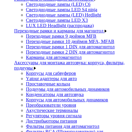
Светодиодные лампы (LED) C6
Светодиодные лампы LED S4 ninja
Светодиодные лампы (LED) Hedlight
Светодиодные лампы LED X3
LUX LED Headlight (распродажа)
Переходные рамки и карманы для магнитол
Переходные рамки 9 дюймов MFB
Переходные рамки 10 дюймов MFA, MFAB
Переходные рамки 1 DIN для автомагнитол
Переходные рамки 2 DIN для автомагнитол
Карманы для автомагнитол
Аксессуары для монтажа автозвука: корпуса, фильтры,
подиумы
Корпусы для сабвуферов
Yаtour адаптеры для авто
Проставочные кольца
Подиумы для автомобильных динамиков
Конденсаторы для автозвука
Корпусы для автомобильных динамиков
Преобразователи уровня
Акустические терминалы
Регуляторы уровня сигнала
Дистрибьюторы питания
Фильтры питания для автомагнитол
Фильтры RCA (Шумоподавители) для