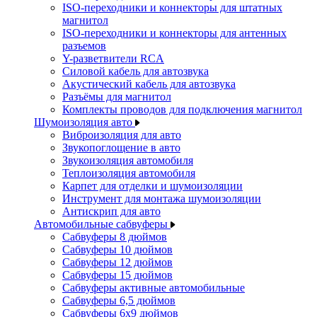
ISO-переходники и коннекторы для штатных
магнитол
ISO-переходники и коннекторы для антенных
разъемов
Y-разветвители RCA
Силовой кабель для автозвука
Акустический кабель для автозвука
Разъёмы для магнитол
Комплекты проводов для подключения магнитол
Шумоизоляция авто
Виброизоляция для авто
Звукопоглощение в авто
Звукоизоляция автомобиля
Теплоизоляция автомобиля
Карпет для отделки и шумоизоляции
Инструмент для монтажа шумоизоляции
Антискрип для авто
Автомобильные сабвуферы
Сабвуферы 8 дюймов
Сабвуферы 10 дюймов
Сабвуферы 12 дюймов
Сабвуферы 15 дюймов
Сабвуферы активные автомобильные
Сабвуферы 6,5 дюймов
Сабвуферы 6x9 дюймов