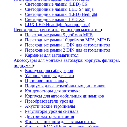
Светодиодные лампы (LED) C6
Светодиодные лампы LED S4 ninja
Светодиодные лампы (LED) Hedlight
Светодиодные лампы LED X3
LUX LED Headlight (распродажа)
Переходные рамки и карманы для магнитол
Переходные рамки 9 дюймов MFB
Переходные рамки 10 дюймов MFA, MFAB
Переходные рамки 1 DIN для автомагнитол
Переходные рамки 2 DIN для автомагнитол
Карманы для автомагнитол
Аксессуары для монтажа автозвука: корпуса, фильтры,
подиумы
Корпусы для сабвуферов
Yаtour адаптеры для авто
Проставочные кольца
Подиумы для автомобильных динамиков
Конденсаторы для автозвука
Корпусы для автомобильных динамиков
Преобразователи уровня
Акустические терминалы
Регуляторы уровня сигнала
Дистрибьюторы питания
Фильтры питания для автомагнитол
Фильтры RCA (Шумоподавители) для