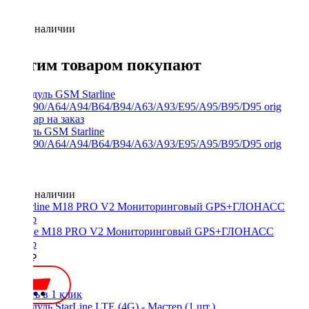
Нет в наличии
С этим товаром покупают
Модуль GSM Starline
E60/E90/A64/A94/B64/B94/A63/A93/E95/A95/B95/D95 orig
Нет в наличии
Starline M18 PRO V2 Мониторинговый GPS+ГЛОНАСС
трекер
5300 ₽
Купить в 1 клик