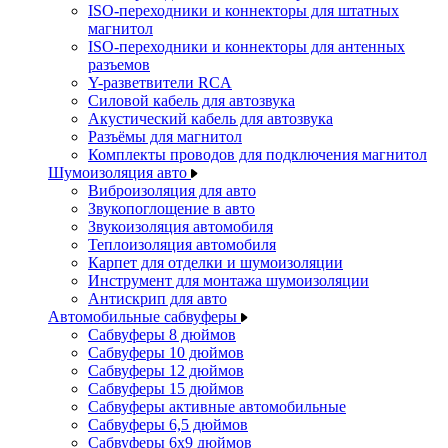
ISO-переходники и коннекторы для штатных
магнитол
ISO-переходники и коннекторы для антенных
разъемов
Y-разветвители RCA
Силовой кабель для автозвука
Акустический кабель для автозвука
Разъёмы для магнитол
Комплекты проводов для подключения магнитол
Шумоизоляция авто
Виброизоляция для авто
Звукопоглощение в авто
Звукоизоляция автомобиля
Теплоизоляция автомобиля
Карпет для отделки и шумоизоляции
Инструмент для монтажа шумоизоляции
Антискрип для авто
Автомобильные сабвуферы
Сабвуферы 8 дюймов
Сабвуферы 10 дюймов
Сабвуферы 12 дюймов
Сабвуферы 15 дюймов
Сабвуферы активные автомобильные
Сабвуферы 6,5 дюймов
Сабвуферы 6x9 дюймов