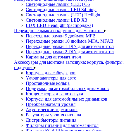
Светодиодные лампы (LED) C6
Светодиодные лампы LED S4 ninja
Светодиодные лампы (LED) Hedlight
Светодиодные лампы LED X3
LUX LED Headlight (распродажа)
Переходные рамки и карманы для магнитол
Переходные рамки 9 дюймов MFB
Переходные рамки 10 дюймов MFA, MFAB
Переходные рамки 1 DIN для автомагнитол
Переходные рамки 2 DIN для автомагнитол
Карманы для автомагнитол
Аксессуары для монтажа автозвука: корпуса, фильтры,
подиумы
Корпусы для сабвуферов
Yаtour адаптеры для авто
Проставочные кольца
Подиумы для автомобильных динамиков
Конденсаторы для автозвука
Корпусы для автомобильных динамиков
Преобразователи уровня
Акустические терминалы
Регуляторы уровня сигнала
Дистрибьюторы питания
Фильтры питания для автомагнитол
Фильтры RCA (Шумоподавители) для