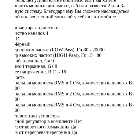
усилителя. Без усилителя не обойтись, если вы хотите
подключить мощные динамики, саб или развести 2 или 3-
полосную систему. Благодаря ему Вы сможете наслаждаться
громкой и качественной музыкой у себя в автомобиле.
Основные характеристики
Количество каналов 1
Класс D
Цвет Чёрный
Фильтр низких частот (LOW Pass), Гц 80 - 20000
Фильтр высоких частот (HIGH Pass), Гц 15 - 80
Входной терминал, Ga 0
Выходной терминал, Ga 8
Рабочее напряжение, В 11 - 16
Мощность
Номинальная мощность RMS в 1 Ом, количество каналов х Вт
1 х 4900
Номинальная мощность RMS в 2 Ом, количество каналов х Вт
1 х 3400
Номинальная мощность RMS в 4 Ом, количество каналов х Вт
1 х 2100
Характеристики усилителя
Выносной регулятор в комплекте Нет
Защита от короткого замыкания Да
Защита от перегрева/перегрузки Да