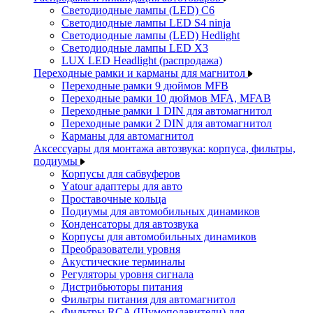
Светодиодные лампы (LED) C6
Светодиодные лампы LED S4 ninja
Светодиодные лампы (LED) Hedlight
Светодиодные лампы LED X3
LUX LED Headlight (распродажа)
Переходные рамки и карманы для магнитол
Переходные рамки 9 дюймов MFB
Переходные рамки 10 дюймов MFA, MFAB
Переходные рамки 1 DIN для автомагнитол
Переходные рамки 2 DIN для автомагнитол
Карманы для автомагнитол
Аксессуары для монтажа автозвука: корпуса, фильтры,
подиумы
Корпусы для сабвуферов
Yаtour адаптеры для авто
Проставочные кольца
Подиумы для автомобильных динамиков
Конденсаторы для автозвука
Корпусы для автомобильных динамиков
Преобразователи уровня
Акустические терминалы
Регуляторы уровня сигнала
Дистрибьюторы питания
Фильтры питания для автомагнитол
Фильтры RCA (Шумоподавители) для