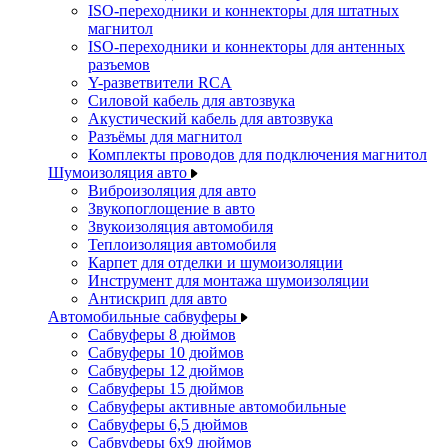
ISO-переходники и коннекторы для штатных
магнитол
ISO-переходники и коннекторы для антенных
разъемов
Y-разветвители RCA
Силовой кабель для автозвука
Акустический кабель для автозвука
Разъёмы для магнитол
Комплекты проводов для подключения магнитол
Шумоизоляция авто
Виброизоляция для авто
Звукопоглощение в авто
Звукоизоляция автомобиля
Теплоизоляция автомобиля
Карпет для отделки и шумоизоляции
Инструмент для монтажа шумоизоляции
Антискрип для авто
Автомобильные сабвуферы
Сабвуферы 8 дюймов
Сабвуферы 10 дюймов
Сабвуферы 12 дюймов
Сабвуферы 15 дюймов
Сабвуферы активные автомобильные
Сабвуферы 6,5 дюймов
Сабвуферы 6x9 дюймов