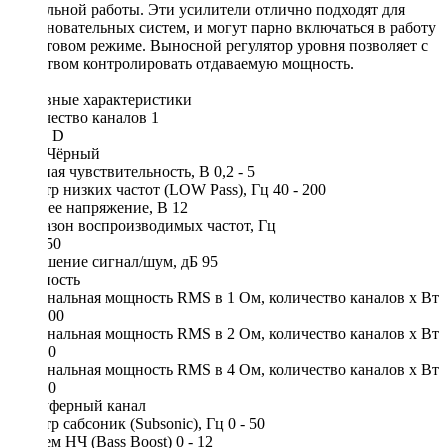
стабильной работы. Эти усилители отлично подходят для
соревновательных систем, и могут парно включаться в работу
в мостовом режиме. Выносной регулятор уровня позволяет с
удобством контролировать отдаваемую мощность.
Основные характеристики
Количество каналов 1
Класс D
Цвет Чёрный
Входная чувствительность, В 0,2 - 5
Фильтр низких частот (LOW Pass), Гц 40 - 200
Рабочее напряжение, В 12
Диапазон воспроизводимых частот, Гц
10 - 250
Отношение сигнал/шум, дБ 95
Мощность
Номинальная мощность RMS в 1 Ом, количество каналов х Вт
1 х 1500
Номинальная мощность RMS в 2 Ом, количество каналов х Вт
1 х 900
Номинальная мощность RMS в 4 Ом, количество каналов х Вт
1 х 590
Сабвуферный канал
Фильтр сабсоник (Subsonic), Гц 0 - 50
Подъем НЧ (Bass Boost) 0 - 12