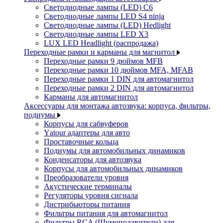
Светодиодные лампы (LED) C6
Светодиодные лампы LED S4 ninja
Светодиодные лампы (LED) Hedlight
Светодиодные лампы LED X3
LUX LED Headlight (распродажа)
Переходные рамки и карманы для магнитол
Переходные рамки 9 дюймов MFB
Переходные рамки 10 дюймов MFA, MFAB
Переходные рамки 1 DIN для автомагнитол
Переходные рамки 2 DIN для автомагнитол
Карманы для автомагнитол
Аксессуары для монтажа автозвука: корпуса, фильтры,
подиумы
Корпусы для сабвуферов
Yаtour адаптеры для авто
Проставочные кольца
Подиумы для автомобильных динамиков
Конденсаторы для автозвука
Корпусы для автомобильных динамиков
Преобразователи уровня
Акустические терминалы
Регуляторы уровня сигнала
Дистрибьюторы питания
Фильтры питания для автомагнитол
Фильтры RCA (Шумоподавители) для