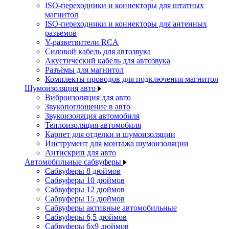
ISO-переходники и коннекторы для штатных
магнитол
ISO-переходники и коннекторы для антенных
разъемов
Y-разветвители RCA
Силовой кабель для автозвука
Акустический кабель для автозвука
Разъёмы для магнитол
Комплекты проводов для подключения магнитол
Шумоизоляция авто
Виброизоляция для авто
Звукопоглощение в авто
Звукоизоляция автомобиля
Теплоизоляция автомобиля
Карпет для отделки и шумоизоляции
Инструмент для монтажа шумоизоляции
Антискрип для авто
Автомобильные сабвуферы
Сабвуферы 8 дюймов
Сабвуферы 10 дюймов
Сабвуферы 12 дюймов
Сабвуферы 15 дюймов
Сабвуферы активные автомобильные
Сабвуферы 6,5 дюймов
Сабвуферы 6x9 дюймов