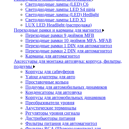
Светодиодные лампы (LED) C6
Светодиодные лампы LED S4 ninja
Светодиодные лампы (LED) Hedlight
Светодиодные лампы LED X3
LUX LED Headlight (распродажа)
Переходные рамки и карманы для магнитол
Переходные рамки 9 дюймов MFB
Переходные рамки 10 дюймов MFA, MFAB
Переходные рамки 1 DIN для автомагнитол
Переходные рамки 2 DIN для автомагнитол
Карманы для автомагнитол
Аксессуары для монтажа автозвука: корпуса, фильтры,
подиумы
Корпусы для сабвуферов
Yаtour адаптеры для авто
Проставочные кольца
Подиумы для автомобильных динамиков
Конденсаторы для автозвука
Корпусы для автомобильных динамиков
Преобразователи уровня
Акустические терминалы
Регуляторы уровня сигнала
Дистрибьюторы питания
Фильтры питания для автомагнитол
Фильтры RCA (Шумоподавители) для