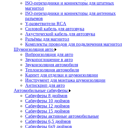
ISO-переходники и коннекторы для штатных
магнитол
ISO-переходники и коннекторы для антенных
разъемов
Y-разветвители RCA
Силовой кабель для автозвука
Акустический кабель для автозвука
Разъёмы для магнитол
Комплекты проводов для подключения магнитол
Шумоизоляция авто
Виброизоляция для авто
Звукопоглощение в авто
Звукоизоляция автомобиля
Теплоизоляция автомобиля
Карпет для отделки и шумоизоляции
Инструмент для монтажа шумоизоляции
Антискрип для авто
Автомобильные сабвуферы
Сабвуферы 8 дюймов
Сабвуферы 10 дюймов
Сабвуферы 12 дюймов
Сабвуферы 15 дюймов
Сабвуферы активные автомобильные
Сабвуферы 6,5 дюймов
Сабвуферы 6x9 дюймов