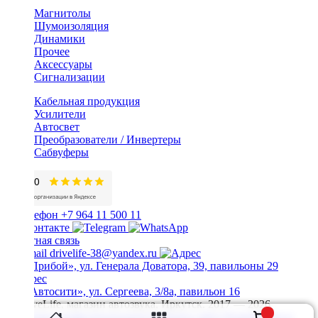
Магнитолы
Шумоизоляция
Динамики
Прочее
Аксессуары
Сигнализации
Кабельная продукция
Усилители
Автосвет
Преобразователи / Инвертеры
Сабвуферы
+7 964 11 500 11
Обратная связь
drivelife-38@yandex.ru
ТЦ «Прибой», ул. Генерала Доватора, 39, павильоны 29
ТЦ «Автосити», ул. Сергеева, 3/8а, павильон 16
© DriveLife, магазин автозвука, Иркутск. 2017 — 2026
Политика конфиденциальности
Карта сайта
Разработано в