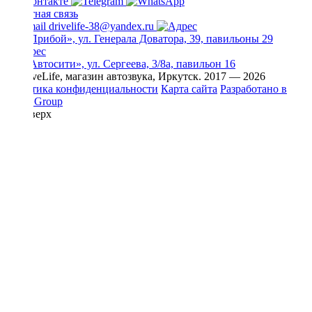
Обратная связь
drivelife-38@yandex.ru
ТЦ «Прибой», ул. Генерала Доватора, 39, павильоны 29
ТЦ «Автосити», ул. Сергеева, 3/8а, павильон 16
© DriveLife, магазин автозвука, Иркутск. 2017 — 2026
Политика конфиденциальности
Карта сайта
Разработано в
Prime Group