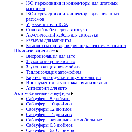
ISO-переходники и коннекторы для штатных
магнитол
ISO-переходники и коннекторы для антенных
разъемов
Y-разветвители RCA
Силовой кабель для автозвука
Акустический кабель для автозвука
Разъёмы для магнитол
Комплекты проводов для подключения магнитол
Шумоизоляция авто
Виброизоляция для авто
Звукопоглощение в авто
Звукоизоляция автомобиля
Теплоизоляция автомобиля
Карпет для отделки и шумоизоляции
Инструмент для монтажа шумоизоляции
Антискрип для авто
Автомобильные сабвуферы
Сабвуферы 8 дюймов
Сабвуферы 10 дюймов
Сабвуферы 12 дюймов
Сабвуферы 15 дюймов
Сабвуферы активные автомобильные
Сабвуферы 6,5 дюймов
Сабвуферы 6x9 дюймов