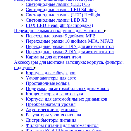
Светодиодные лампы (LED) C6
Светодиодные лампы LED S4 ninja
Светодиодные лампы (LED) Hedlight
Светодиодные лампы LED X3
LUX LED Headlight (распродажа)
Переходные рамки и карманы для магнитол
Переходные рамки 9 дюймов MFB
Переходные рамки 10 дюймов MFA, MFAB
Переходные рамки 1 DIN для автомагнитол
Переходные рамки 2 DIN для автомагнитол
Карманы для автомагнитол
Аксессуары для монтажа автозвука: корпуса, фильтры,
подиумы
Корпусы для сабвуферов
Yаtour адаптеры для авто
Проставочные кольца
Подиумы для автомобильных динамиков
Конденсаторы для автозвука
Корпусы для автомобильных динамиков
Преобразователи уровня
Акустические терминалы
Регуляторы уровня сигнала
Дистрибьюторы питания
Фильтры питания для автомагнитол
Фильтры RCA (Шумоподавители) для