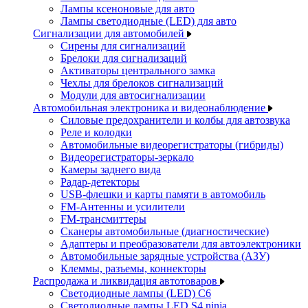
Лампы ксеноновые для авто
Лампы светодиодные (LED) для авто
Сигнализации для автомобилей
Сирены для сигнализаций
Брелоки для сигнализаций
Активаторы центрального замка
Чехлы для брелоков сигнализаций
Модули для автосигнализации
Автомобильная электроника и видеонаблюдение
Силовые предохранители и колбы для автозвука
Реле и колодки
Автомобильные видеорегистраторы (гибриды)
Видеорегистраторы-зеркало
Камеры заднего вида
Радар-детекторы
USB-флешки и карты памяти в автомобиль
FM-Антенны и усилители
FM-трансмиттеры
Сканеры автомобильные (диагностические)
Адаптеры и преобразователи для автоэлектроники
Автомобильные зарядные устройства (АЗУ)
Клеммы, разъемы, коннекторы
Распродажа и ликвидация автотоваров
Светодиодные лампы (LED) C6
Светодиодные лампы LED S4 ninja