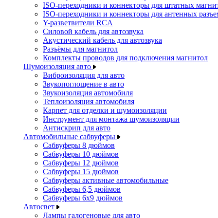
ISO-переходники и коннекторы для штатных магни
ISO-переходники и коннекторы для антенных разъ
Y-разветвители RCA
Силовой кабель для автозвука
Акустический кабель для автозвука
Разъёмы для магнитол
Комплекты проводов для подключения магнитол
Шумоизоляция авто
Виброизоляция для авто
Звукопоглощение в авто
Звукоизоляция автомобиля
Теплоизоляция автомобиля
Карпет для отделки и шумоизоляции
Инструмент для монтажа шумоизоляции
Антискрип для авто
Автомобильные сабвуферы
Сабвуферы 8 дюймов
Сабвуферы 10 дюймов
Сабвуферы 12 дюймов
Сабвуферы 15 дюймов
Сабвуферы активные автомобильные
Сабвуферы 6,5 дюймов
Сабвуферы 6x9 дюймов
Автосвет
Лампы галогеновые для авто