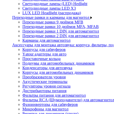
Светодиодные лампы (LED) Hedlight
Светодиодные лампы LED X3
LUX LED Headlight (распродажа)
Переходные рамки и карманы для магнитол
Переходные рамки 9 дюймов MFB
Переходные рамки 10 дюймов MFA, MFAB
Переходные рамки 1 DIN для автомагнитол
Переходные рамки 2 DIN для автомагнитол
Карманы для автомагнитол
Аксессуары для монтажа автозвука: корпуса, фильтры, 
Корпусы для сабвуферов
Yаtour адаптеры для авто
Проставочные кольца
Подиумы для автомобильных динамиков
Конденсаторы для автозвука
Корпусы для автомобильных динамиков
Преобразователи уровня
Акустические терминалы
Регуляторы уровня сигнала
Дистрибьюторы питания
Фильтры питания для автомагнитол
Фильтры RCA (Шумоподавители) для автомагнито
Фазоинверторы для сабвуферов
Микрофоны для магнитол
Решетки для динамиков (грили)