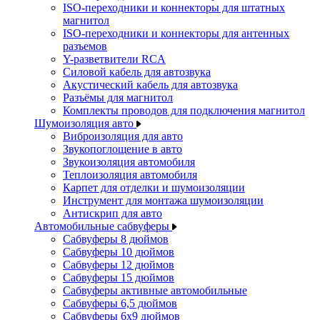
ISO-переходники и коннекторы для штатных
магнитол
ISO-переходники и коннекторы для антенных
разъемов
Y-разветвители RCA
Силовой кабель для автозвука
Акустический кабель для автозвука
Разъёмы для магнитол
Комплекты проводов для подключения магнитол
Шумоизоляция авто
Виброизоляция для авто
Звукопоглощение в авто
Звукоизоляция автомобиля
Теплоизоляция автомобиля
Карпет для отделки и шумоизоляции
Инструмент для монтажа шумоизоляции
Антискрип для авто
Автомобильные сабвуферы
Сабвуферы 8 дюймов
Сабвуферы 10 дюймов
Сабвуферы 12 дюймов
Сабвуферы 15 дюймов
Сабвуферы активные автомобильные
Сабвуферы 6,5 дюймов
Сабвуферы 6x9 дюймов