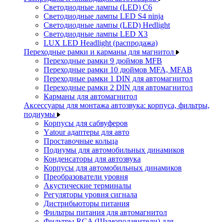
Светодиодные лампы (LED) C6
Светодиодные лампы LED S4 ninja
Светодиодные лампы (LED) Hedlight
Светодиодные лампы LED X3
LUX LED Headlight (распродажа)
Переходные рамки и карманы для магнитол
Переходные рамки 9 дюймов MFB
Переходные рамки 10 дюймов MFA, MFAB
Переходные рамки 1 DIN для автомагнитол
Переходные рамки 2 DIN для автомагнитол
Карманы для автомагнитол
Аксессуары для монтажа автозвука: корпуса, фильтры,
подиумы
Корпусы для сабвуферов
Yаtour адаптеры для авто
Проставочные кольца
Подиумы для автомобильных динамиков
Конденсаторы для автозвука
Корпусы для автомобильных динамиков
Преобразователи уровня
Акустические терминалы
Регуляторы уровня сигнала
Дистрибьюторы питания
Фильтры питания для автомагнитол
Фильтры RCA (Шумоподавители) для