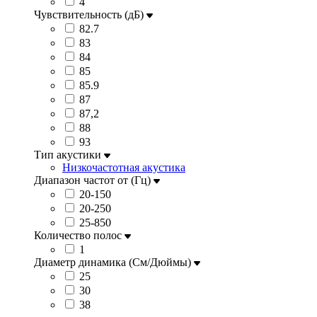
4
Чувствительность (дБ)
82.7
83
84
85
85.9
87
87,2
88
93
Тип акустики
Низкочастотная акустика
Диапазон частот от (Гц)
20-150
20-250
25-850
Количество полос
1
Диаметр динамика (См/Дюймы)
25
30
38