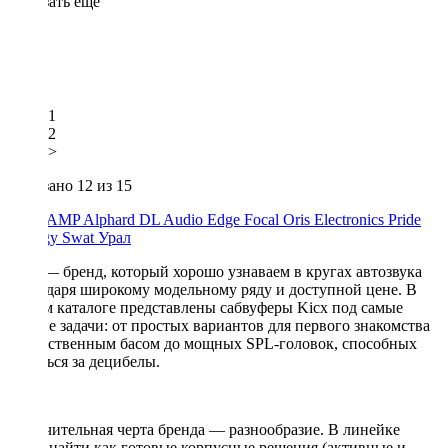
Показать еще
1
2
>
Показано
12
из 15
ACV
AMP
Alphard
DL Audio
Edge
Focal
Oris Electronics
Pride
Prology
Swat
Урал
Kicx — бренд, который хорошо узнаваем в кругах автозвука
благодаря широкому модельному ряду и доступной цене. В
нашем каталоге представлены сабвуферы Kicx под самые
разные задачи: от простых вариантов для первого знакомства
с качественным басом до мощных SPL-головок, способных
бороться за децибелы.
Отличительная черта бренда — разнообразие. В линейке
легко найти как готовые корпусные решения (активные и