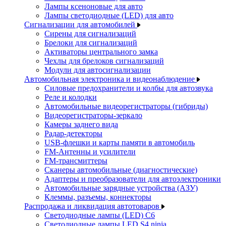
Лампы ксеноновые для авто
Лампы светодиодные (LED) для авто
Сигнализации для автомобилей
Сирены для сигнализаций
Брелоки для сигнализаций
Активаторы центрального замка
Чехлы для брелоков сигнализаций
Модули для автосигнализации
Автомобильная электроника и видеонаблюдение
Силовые предохранители и колбы для автозвука
Реле и колодки
Автомобильные видеорегистраторы (гибриды)
Видеорегистраторы-зеркало
Камеры заднего вида
Радар-детекторы
USB-флешки и карты памяти в автомобиль
FM-Антенны и усилители
FM-трансмиттеры
Сканеры автомобильные (диагностические)
Адаптеры и преобразователи для автоэлектроники
Автомобильные зарядные устройства (АЗУ)
Клеммы, разъемы, коннекторы
Распродажа и ликвидация автотоваров
Светодиодные лампы (LED) C6
Светодиодные лампы LED S4 ninja