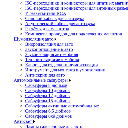
ISO-переходники и коннекторы для штатных магни
ISO-переходники и коннекторы для антенных разъ
Y-разветвители RCA
Силовой кабель для автозвука
Акустический кабель для автозвука
Разъёмы для магнитол
Комплекты проводов для подключения магнитол
Шумоизоляция авто
Виброизоляция для авто
Звукопоглощение в авто
Звукоизоляция автомобиля
Теплоизоляция автомобиля
Карпет для отделки и шумоизоляции
Инструмент для монтажа шумоизоляции
Антискрип для авто
Автомобильные сабвуферы
Сабвуферы 8 дюймов
Сабвуферы 10 дюймов
Сабвуферы 12 дюймов
Сабвуферы 15 дюймов
Сабвуферы активные автомобильные
Сабвуферы 6,5 дюймов
Сабвуферы 6x9 дюймов
Автосвет
Лампы галогеновые для авто