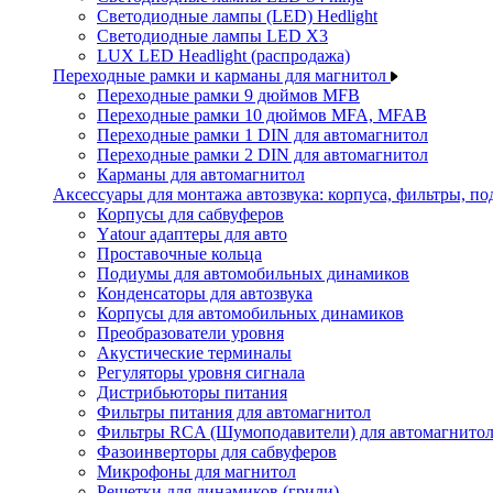
Светодиодные лампы (LED) Hedlight
Светодиодные лампы LED X3
LUX LED Headlight (распродажа)
Переходные рамки и карманы для магнитол
Переходные рамки 9 дюймов MFB
Переходные рамки 10 дюймов MFA, MFAB
Переходные рамки 1 DIN для автомагнитол
Переходные рамки 2 DIN для автомагнитол
Карманы для автомагнитол
Аксессуары для монтажа автозвука: корпуса, фильтры, 
Корпусы для сабвуферов
Yаtour адаптеры для авто
Проставочные кольца
Подиумы для автомобильных динамиков
Конденсаторы для автозвука
Корпусы для автомобильных динамиков
Преобразователи уровня
Акустические терминалы
Регуляторы уровня сигнала
Дистрибьюторы питания
Фильтры питания для автомагнитол
Фильтры RCA (Шумоподавители) для автомагнито
Фазоинверторы для сабвуферов
Микрофоны для магнитол
Решетки для динамиков (грили)