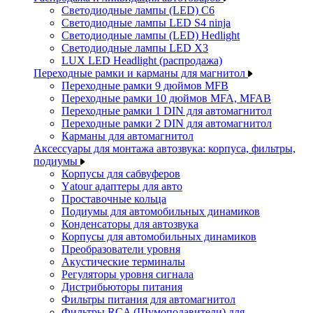
Светодиодные лампы (LED) C6
Светодиодные лампы LED S4 ninja
Светодиодные лампы (LED) Hedlight
Светодиодные лампы LED X3
LUX LED Headlight (распродажа)
Переходные рамки и карманы для магнитол
Переходные рамки 9 дюймов MFB
Переходные рамки 10 дюймов MFA, MFAB
Переходные рамки 1 DIN для автомагнитол
Переходные рамки 2 DIN для автомагнитол
Карманы для автомагнитол
Аксессуары для монтажа автозвука: корпуса, фильтры,
подиумы
Корпусы для сабвуферов
Yаtour адаптеры для авто
Проставочные кольца
Подиумы для автомобильных динамиков
Конденсаторы для автозвука
Корпусы для автомобильных динамиков
Преобразователи уровня
Акустические терминалы
Регуляторы уровня сигнала
Дистрибьюторы питания
Фильтры питания для автомагнитол
Фильтры RCA (Шумоподавители) для