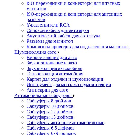
ISO-переходники и коннекторы для штатных
магнитол
ISO-переходники и коннекторы для антенных
разъемов
Y-разветвители RCA
Силовой кабель для автозвука
Акустический кабель для автозвука
Разъёмы для магнитол
Комплекты проводов для подключения магнитол
Шумоизоляция авто
Виброизоляция для авто
Звукопоглощение в авто
Звукоизоляция автомобиля
Теплоизоляция автомобиля
Карпет для отделки и шумоизоляции
Инструмент для монтажа шумоизоляции
Антискрип для авто
Автомобильные сабвуферы
Сабвуферы 8 дюймов
Сабвуферы 10 дюймов
Сабвуферы 12 дюймов
Сабвуферы 15 дюймов
Сабвуферы активные автомобильные
Сабвуферы 6,5 дюймов
Сабвуферы 6x9 дюймов