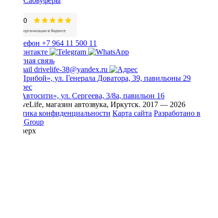
Сабвуферы
+7 964 11 500 11
Обратная связь
drivelife-38@yandex.ru
ТЦ «Прибой», ул. Генерала Доватора, 39, павильоны 29
ТЦ «Автосити», ул. Сергеева, 3/8а, павильон 16
© DriveLife, магазин автозвука, Иркутск. 2017 — 2026
Политика конфиденциальности
Карта сайта
Разработано в
Prime Group