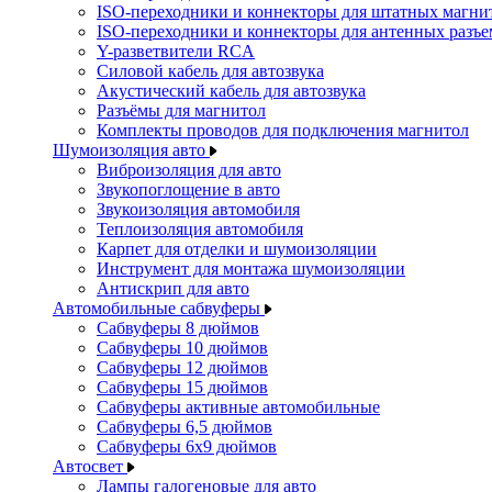
ISO-переходники и коннекторы для штатных магни
ISO-переходники и коннекторы для антенных разъ
Y-разветвители RCA
Силовой кабель для автозвука
Акустический кабель для автозвука
Разъёмы для магнитол
Комплекты проводов для подключения магнитол
Шумоизоляция авто
Виброизоляция для авто
Звукопоглощение в авто
Звукоизоляция автомобиля
Теплоизоляция автомобиля
Карпет для отделки и шумоизоляции
Инструмент для монтажа шумоизоляции
Антискрип для авто
Автомобильные сабвуферы
Сабвуферы 8 дюймов
Сабвуферы 10 дюймов
Сабвуферы 12 дюймов
Сабвуферы 15 дюймов
Сабвуферы активные автомобильные
Сабвуферы 6,5 дюймов
Сабвуферы 6x9 дюймов
Автосвет
Лампы галогеновые для авто