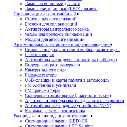
Лампы ксеноновые для авто
Лампы светодиодные (LED) для авто
Сигнализации для автомобилей
Сирены для сигнализаций
Брелоки для сигнализаций
Активаторы центрального замка
Чехлы для брелоков сигнализаций
Модули для автосигнализации
Автомобильная электроника и видеонаблюдение
Силовые предохранители и колбы для автозвука
Реле и колодки
Автомобильные видеорегистраторы (гибриды)
Видеорегистраторы-зеркало
Камеры заднего вида
Радар-детекторы
USB-флешки и карты памяти в автомобиль
FM-Антенны и усилители
FM-трансмиттеры
Сканеры автомобильные (диагностические)
Адаптеры и преобразователи для автоэлектроники
Автомобильные зарядные устройства (АЗУ)
Клеммы, разъемы, коннекторы
Распродажа и ликвидация автотоваров
Светодиодные лампы (LED) C6
Светодиодные лампы LED S4 ninja