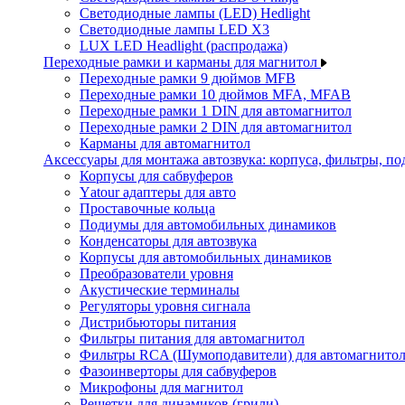
Светодиодные лампы (LED) Hedlight
Светодиодные лампы LED X3
LUX LED Headlight (распродажа)
Переходные рамки и карманы для магнитол
Переходные рамки 9 дюймов MFB
Переходные рамки 10 дюймов MFA, MFAB
Переходные рамки 1 DIN для автомагнитол
Переходные рамки 2 DIN для автомагнитол
Карманы для автомагнитол
Аксессуары для монтажа автозвука: корпуса, фильтры, 
Корпусы для сабвуферов
Yаtour адаптеры для авто
Проставочные кольца
Подиумы для автомобильных динамиков
Конденсаторы для автозвука
Корпусы для автомобильных динамиков
Преобразователи уровня
Акустические терминалы
Регуляторы уровня сигнала
Дистрибьюторы питания
Фильтры питания для автомагнитол
Фильтры RCA (Шумоподавители) для автомагнито
Фазоинверторы для сабвуферов
Микрофоны для магнитол
Решетки для динамиков (грили)