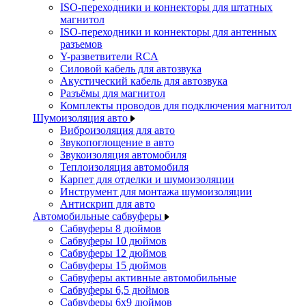
ISO-переходники и коннекторы для штатных
магнитол
ISO-переходники и коннекторы для антенных
разъемов
Y-разветвители RCA
Силовой кабель для автозвука
Акустический кабель для автозвука
Разъёмы для магнитол
Комплекты проводов для подключения магнитол
Шумоизоляция авто
Виброизоляция для авто
Звукопоглощение в авто
Звукоизоляция автомобиля
Теплоизоляция автомобиля
Карпет для отделки и шумоизоляции
Инструмент для монтажа шумоизоляции
Антискрип для авто
Автомобильные сабвуферы
Сабвуферы 8 дюймов
Сабвуферы 10 дюймов
Сабвуферы 12 дюймов
Сабвуферы 15 дюймов
Сабвуферы активные автомобильные
Сабвуферы 6,5 дюймов
Сабвуферы 6x9 дюймов