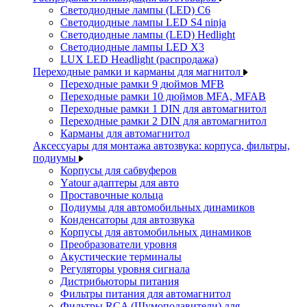
Светодиодные лампы (LED) C6
Светодиодные лампы LED S4 ninja
Светодиодные лампы (LED) Hedlight
Светодиодные лампы LED X3
LUX LED Headlight (распродажа)
Переходные рамки и карманы для магнитол
Переходные рамки 9 дюймов MFB
Переходные рамки 10 дюймов MFA, MFAB
Переходные рамки 1 DIN для автомагнитол
Переходные рамки 2 DIN для автомагнитол
Карманы для автомагнитол
Аксессуары для монтажа автозвука: корпуса, фильтры,
подиумы
Корпусы для сабвуферов
Yаtour адаптеры для авто
Проставочные кольца
Подиумы для автомобильных динамиков
Конденсаторы для автозвука
Корпусы для автомобильных динамиков
Преобразователи уровня
Акустические терминалы
Регуляторы уровня сигнала
Дистрибьюторы питания
Фильтры питания для автомагнитол
Фильтры RCA (Шумоподавители) для