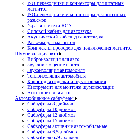
ISO-переходники и коннекторы для штатных
магнитол
ISO-переходники и коннекторы для антенных
разъемов
Y-разветвители RCA
Силовой кабель для автозвука
Акустический кабель для автозвука
Разъёмы для магнитол
Комплекты проводов для подключения магнитол
Шумоизоляция авто
Виброизоляция для авто
Звукопоглощение в авто
Звукоизоляция автомобиля
Теплоизоляция автомобиля
Карпет для отделки и шумоизоляции
Инструмент для монтажа шумоизоляции
Антискрип для авто
Автомобильные сабвуферы
Сабвуферы 8 дюймов
Сабвуферы 10 дюймов
Сабвуферы 12 дюймов
Сабвуферы 15 дюймов
Сабвуферы активные автомобильные
Сабвуферы 6,5 дюймов
Сабвуферы 6x9 дюймов