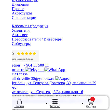
Динамики
Прочее
Аксессуары
Сигнализации
Кабельная продукция
Усилители
Автосвет
Преобразователи / Инвертеры
Сабвуферы
+7 964 11 500 11
Обратная связь
drivelife-38@yandex.ru
ТЦ «Прибой», ул. Генерала Доватора, 39, павильоны 29
ТЦ «Автосити», ул. Сергеева, 3/8а, павильон 16
© DriveLife, магазин автозвука, Иркутск. 2017 — 2026
Политика конфиденциальности
Карта сайта
Разработано в
Prime Group
Главная
Каталог
Корзина