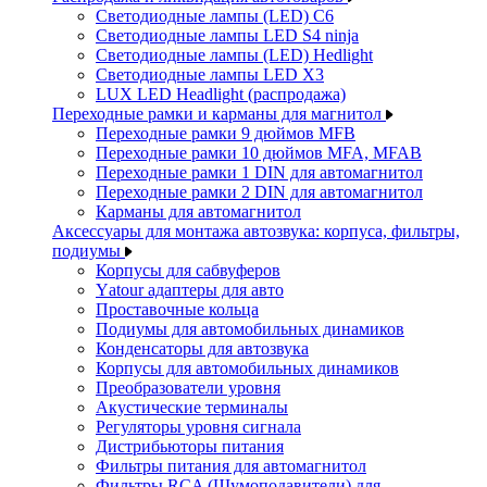
Светодиодные лампы (LED) C6
Светодиодные лампы LED S4 ninja
Светодиодные лампы (LED) Hedlight
Светодиодные лампы LED X3
LUX LED Headlight (распродажа)
Переходные рамки и карманы для магнитол
Переходные рамки 9 дюймов MFB
Переходные рамки 10 дюймов MFA, MFAB
Переходные рамки 1 DIN для автомагнитол
Переходные рамки 2 DIN для автомагнитол
Карманы для автомагнитол
Аксессуары для монтажа автозвука: корпуса, фильтры,
подиумы
Корпусы для сабвуферов
Yаtour адаптеры для авто
Проставочные кольца
Подиумы для автомобильных динамиков
Конденсаторы для автозвука
Корпусы для автомобильных динамиков
Преобразователи уровня
Акустические терминалы
Регуляторы уровня сигнала
Дистрибьюторы питания
Фильтры питания для автомагнитол
Фильтры RCA (Шумоподавители) для