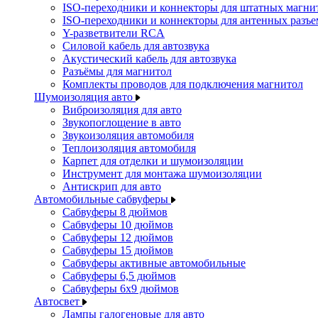
ISO-переходники и коннекторы для штатных магни
ISO-переходники и коннекторы для антенных разъ
Y-разветвители RCA
Силовой кабель для автозвука
Акустический кабель для автозвука
Разъёмы для магнитол
Комплекты проводов для подключения магнитол
Шумоизоляция авто
Виброизоляция для авто
Звукопоглощение в авто
Звукоизоляция автомобиля
Теплоизоляция автомобиля
Карпет для отделки и шумоизоляции
Инструмент для монтажа шумоизоляции
Антискрип для авто
Автомобильные сабвуферы
Сабвуферы 8 дюймов
Сабвуферы 10 дюймов
Сабвуферы 12 дюймов
Сабвуферы 15 дюймов
Сабвуферы активные автомобильные
Сабвуферы 6,5 дюймов
Сабвуферы 6x9 дюймов
Автосвет
Лампы галогеновые для авто