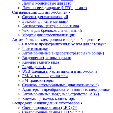
Лампы ксеноновые для авто
Лампы светодиодные (LED) для авто
Сигнализации для автомобилей
Сирены для сигнализаций
Брелоки для сигнализаций
Активаторы центрального замка
Чехлы для брелоков сигнализаций
Модули для автосигнализации
Автомобильная электроника и видеонаблюдение
Силовые предохранители и колбы для автозвука
Реле и колодки
Автомобильные видеорегистраторы (гибриды)
Видеорегистраторы-зеркало
Камеры заднего вида
Радар-детекторы
USB-флешки и карты памяти в автомобиль
FM-Антенны и усилители
FM-трансмиттеры
Сканеры автомобильные (диагностические)
Адаптеры и преобразователи для автоэлектроники
Автомобильные зарядные устройства (АЗУ)
Клеммы, разъемы, коннекторы
Распродажа и ликвидация автотоваров
Светодиодные лампы (LED) C6
Светодиодные лампы LED S4 ninja