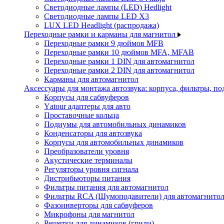
Светодиодные лампы (LED) Hedlight
Светодиодные лампы LED X3
LUX LED Headlight (распродажа)
Переходные рамки и карманы для магнитол
Переходные рамки 9 дюймов MFB
Переходные рамки 10 дюймов MFA, MFAB
Переходные рамки 1 DIN для автомагнитол
Переходные рамки 2 DIN для автомагнитол
Карманы для автомагнитол
Аксессуары для монтажа автозвука: корпуса, фильтры, 
Корпусы для сабвуферов
Yаtour адаптеры для авто
Проставочные кольца
Подиумы для автомобильных динамиков
Конденсаторы для автозвука
Корпусы для автомобильных динамиков
Преобразователи уровня
Акустические терминалы
Регуляторы уровня сигнала
Дистрибьюторы питания
Фильтры питания для автомагнитол
Фильтры RCA (Шумоподавители) для автомагнито
Фазоинверторы для сабвуферов
Микрофоны для магнитол
Решетки для динамиков (грили)